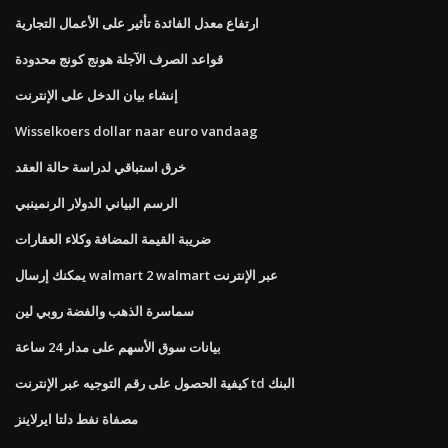
ارتفاع معدل الفائدة تأثير على الأعمال التجارية
قواعد الصرف الآجلة هونج كونج محدودة
إنشاء بيان الدخل على الإنترنت
Wisselkoers dollar naar euro vandaag
خرق استباقي لدراسة حالة العقد
الرسم البياني الدولار الرنمينبي
ضريبة القيمة المضافة وكلاء العقارات
يمكنك إرسال walmart 2 walmart عبر الإنترنت
سماسرة الذهب والفضة روبي لين
بيانات سوق الأسهم على مدار 24 ساعة
كيفية الحصول على رقم التوجيه عبر الإنترنت td البنك
مصفاة نفط دلتا ايرلاينز