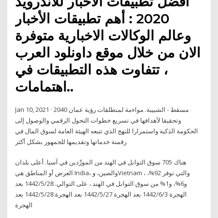
افضل تطبيقات الاخبار للأندرويد
2020 : أهم تطبيقات الأخبار
وعالم الوكالات الاخبارية متوفرة
الان من خلال موقع داونلود العرب
، تتفاوت هذه التطبيقات في
اهتمامات..
Jan 10, 2021 · مسقط - الشبيبة. مواءمة لمنطلقات رؤية عمان 2040
وتحقيقا لأهدافها في تسريع خطوات التحول الرقمي والوصول إلى
الحكومة الذكية واستمرارا للنهج الذي تتبعه الهيئة العامة لسوق المال في
رقمنة خدماتها وتقديمها للجمهور بشكل أكثر
هناك 705 سوق التوابل في الهند من المورِّدين في آسيا. أعلى بلدان
العرض أو المناطق هي India، والصين، وVietnam ، والتي توفر 92%،
و6%، و1% من سوق التوابل في الهند ، على التوالي. 28‏‏/5‏‏/1442 بعد
الهجرة 3‏‏/6‏‏/1442 بعد الهجرة 27‏‏/5‏‏/1442 بعد الهجرة 28‏‏/5‏‏/1442 بعد
الهجرة