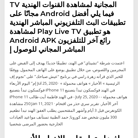
TV المجانية لمشاهدة القنوات الهندية
مجانًا على Android فيما يلي أفضل
تطبيقات البث التلفزيوني المباشر الهندية
لمشاهدة Play Live TV هو تطبيق
Android APK رائع آخر للتلفزيون
المباشر المجاني للوصول إ
اعتمدت شرطة “تشيناي” في الهند، تطبيقًا جديدًا يهدف إلى القبض على
المجرمين واللصوص، من خلال تطبيق يوضع على الهاتف المحمول. ووفقًا
للخبر الذي قرأته زهرة رامي في برنامج “عيش صباحك” على “نجوم إف
إم” اليوم الأربعاء Jul 25, 2020 · الرئيسية » الأخبار » هواتف محمولة »
فوكسكون تبدأ بتصنيع iPhone 11 في الهند فوكسكون تبدأ بتصنيع
iPhone 11 في الهند فاطمة أيت طالب - July 25, 2020 - هواتف محمولة -
250 مشاهدة Jan 11, 2021 · آخر الأخبار. تقرير سري حذر من اقتحام
الكونغرس قبل 3 أيام وأشهر المقتحمين يطلب العفو; الهند تبدأ تطعيم
300 مليون شخص ضد كورونا; حمد الطبية تستأنف مواعيد العيادات
الخارجية بحضور المرضى شخصيا