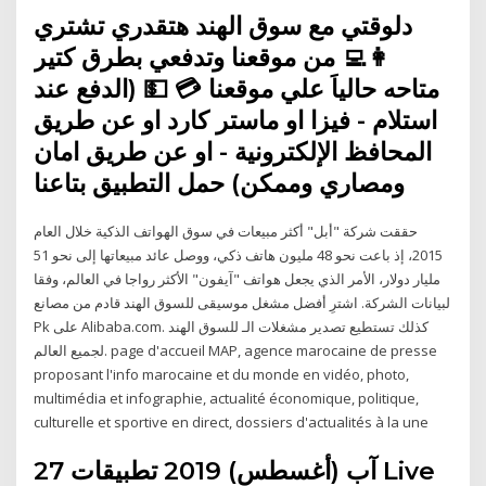
دلوقتي مع سوق الهند هتقدري تشتري
👩‍💻 من موقعنا وتدفعي بطرق كتير
متاحه حالياَ علي موقعنا 💳 💵 (الدفع عند
استلام - فيزا او ماستر كارد او عن طريق
المحافظ الإلكترونية - او عن طريق امان
ومصاري وممكن) حمل التطبيق بتاعنا
حققت شركة "أبل" أكثر مبيعات في سوق الهواتف الذكية خلال العام
2015، إذ باعت نحو 48 مليون هاتف ذكي، ووصل عائد مبيعاتها إلى نحو 51
مليار دولار، الأمر الذي يجعل هواتف "آيفون" الأكثر رواجا في العالم، وفقا
لبيانات الشركة. اشترِ أفضل مشغل موسيقى للسوق الهند قادم من مصانع
Pk على Alibaba.com. كذلك تستطيع تصدير مشغلات الـ للسوق الهند
لجميع العالم. page d'accueil MAP, agence marocaine de presse
proposant l'info marocaine et du monde en vidéo, photo,
multimédia et infographie, actualité économique, politique,
culturelle et sportive en direct, dossiers d'actualités à la une
27 آب (أغسطس) 2019 تطبيقات Live