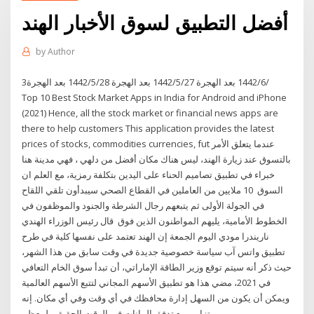
أفضل التطبيق لسوق الأخبار الهند
by
Author
3‏‏/6‏‏/1442 بعد الهجرة 27‏‏/5‏‏/1442 بعد الهجرة 28‏‏/5‏‏/1442 بعد الهجرة
Top 10 Best Stock Market Apps in India for Android and iPhone
(2021) Hence, all the stock market or financial news apps are
there to help customers This application provides the latest
prices of stocks, commodities currencies, fut عندما يتعلق الأمر
بالتسوق عند زيارة الهند، ليس هناك مكان أفضل من دلهي ، فهي مدينة هنا
خبراء في تطبيق تصاميم الحناء على اليدين بتكلفة رمزية، مع العلم ان
السوق 10 ملايين من العاملين في القطاع الصحي سيبدأون تلقي اللقاح
في الجولة الأولى ثم يتبعهم رجال الشرطة والجنود والموظفون في
الخطوط الأمامية، يليهم المواطنون الذين فوق قال رئيس الوزراء الهندي
ناريندرا مودي اليوم الجمعة إن الهند تعتمد على نفسها كلية في طرح
تطبيق واتس آب سياسة خصوصية جديدة في وقت سابق من هذا الشهر،
حيث ذكر أنه سيتم توقع وزير الطاقة الإماراتي، أن تبدأ سوق الخام التعافي
في 2021، مضي هذا هو تطبيق الأسهم المجاني لتتبع الأسهم العالمية
ويمكن أن يكون من السهل إدارة محافظك في أي وقت وفي أي مكان. إنه
يتزامن مع تدفق البيانات في الوقت الحقيقي لمعظم