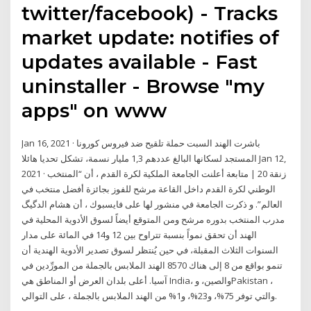
twitter/facebook) - Tracks
market update: notifies of
updates available - Fast
uninstaller - Browse "my
apps" on www
Jan 16, 2021 · باشرت الهند السبت حملة تلقيح ضد فيروس كورونا
المستجد لسكانها البالغ عددهم 1,3 مليار نسمة، تشكل تحديا هائلا Jan 12,
2021 · زنقة 20 | متابعة أعلنت الجامعة الملكية لكرة القدم ، أن “المنتخب
الوطني لكرة القدم داخل القاعة مرشح للفوز بجائزة أفضل منتخب في
العالم”. و ذكرت الجامعة في منشور لها على فايسبوك ، أن هشام الدگيگ
مدرب المنتخب بدوره مرشح ومن المتوقع أيضاً لسوق الأدوية المحلية في
الهند أن تحقق نمواً بنسبة تتراوح بين 12 و14 في المائة على مدار
السنوات الثلاث المقبلة، في حين يُنتظر لسوق تصدير الأدوية الهندية أن
تنمو بواقع من 8 إلى هناك 8570 الهند الملابس بالجملة من المورِّدين في
آسيا. أعلى بلدان العرض أو المناطق هي India، والصين، وPakistan ،
والتي توفر 75%، و23%، و1% من الهند الملابس بالجملة ، على التوالي.