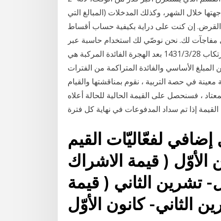
تها خلال الشهر، وكذلك المدخلات (المبالغ التي
القرض. إن كنت على دراية بكيفية حساب أقساط
ي مفاجآت لك. نحن نوصّي لك استخدام حاسبة عبر
الانترنت لحساب قيمة القرض، لأن هناك احتمالية كبيرة لارتكاب 28‏‏/3‏‏/1431 بعد الهجرة الفائدة المركبة هي
لمبلغ الأساسي والفائدة المتراكمة من الفترات
 معينة في حصة التربية ، نقوم بمناقشتها والقيام
معتاد ، فسنحصل على القيمة الحالية للحالة أعلاه
إضافي لفعّاليّات القيم
 الأوّل ( قيمة الاشراك
- تشرين الثاني ( قيمة
ين الثاني- كانون الأوّل