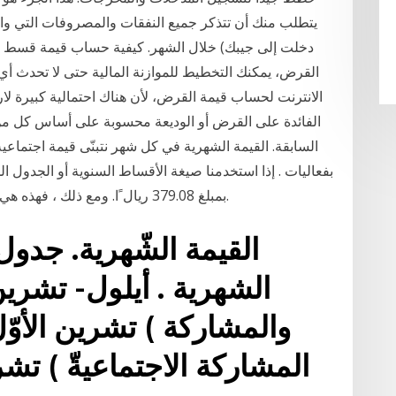
يتطلب منك أن تتذكر جميع النفقات والمصروفات التي واجه
دخلت إلى جيبك) خلال الشهر. كيفية حساب قيمة قسط 
القرض، يمكنك التخطيط للموازنة المالية حتى لا تحدث أ
الفائدة على القرض أو الوديعة محسوبة على أساس كل من ا
السابقة. القيمة الشهرية في كل شهر نتبنّى قيمة اجتماعية
بفعاليات . إذا استخدمنا صيغة الأقساط السنوية أو الجدول ال
بمبلغ 379.08 ريال ًا. ومع ذلك ، فهذه هي القيمة إذا تم سداد المدفوعات في نهاية كل فترة.
القيمة الشّهرية. جدول 
الشهرية . أيلول- تشرين
والمشاركة ) تشرين الأوّل
المشاركة الاجتماعيةّ ) تشر