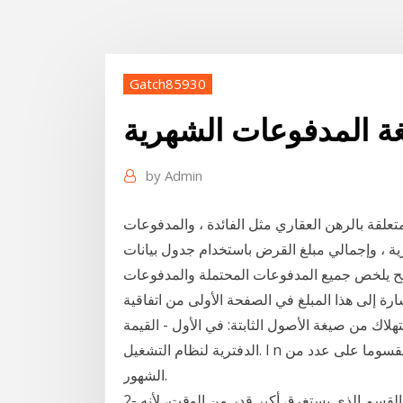
Gatch85930
غة المدفوعات الشهرية
by
Admin
علقة بالرهن العقاري مثل الفائدة ، والمدفوعات
إجمالي مبلغ القرض باستخدام جدول بيانات Microsoft Excel. بمجرد القيام بذلك ، يمكنك أيضًا
لح يلخص جميع المدفوعات المحتملة والمدفوعات
رة إلى هذا المبلغ في الصفحة الأولى من اتفاقية
اك من صيغة الأصول الثابتة: في الأول - القيمة
الدفترية لنظام التشغيل. l n لحساب المدفوعات الشهرية من الاستهلاك السنوي مقسوما على عدد من
الشهور.
2- خطط جيداً لتسجيل المدخلات والمخرجات. هذا الجزء هو القسم الذي يستغرق أكبر قدر من الوقت، لأنه