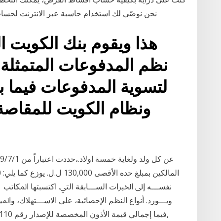
نحن نوصّي لك استخدام حاسبة عبر الانترنت لحساب
هذا ويقوم بنك الكويت ا
نظم المدفوعات المتمثلة 
لتسوية المدفوعات فيما 
ﻭﻳـــﻮﺭﺩ. ﺃﻧﻮﺍﻉ ﺍﻟﻨﻈﻢ ﺍﻹﺣﺼﺎﺋﻴﺔ، ﻋﻠﻰ ﺍﻻﺳـــﺘﻬﻼﻙ، ﻭﺍﳌ