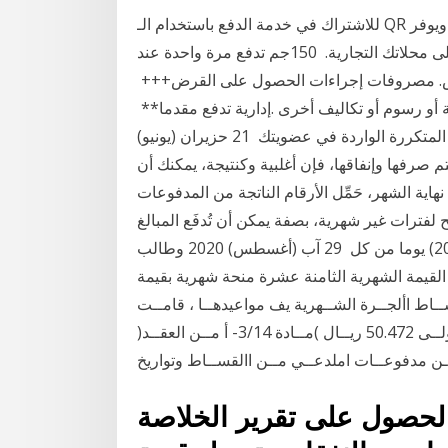
للاشتراك في خدمة الدفع باستخدام الـ QR اتصل بنا على 0224565999. ويوفر CIB أيضًا مجموعة من
‬صرف‭ ‬قيمة‭ ‬القرض. مصروفات‭ ‬إجراءات‭ ‬الحصول‭ ‬على‭ ‬القرض‭ +++‬. 5ر1‭% ‬من‭ ‬مبلغ‭ ‬القرض. مصروفات‭
‬إدارية‭ ‬تدفع‭ ‬مقدما‭ **‬. ستكون فاتورة ضريبة القيمة المضافة لأي عضويات شهرية أو رسوم أو تكاليف أخرى
أنت ملزم بسداد الحد الأدنى لعدد المدفوعات الشهرية المتكررة الواردة في عضويتك 21 حزيران (يونيو)
 يتم صرفها وإنفاقها، فإن أغلبية وكنتيجة، يمكنك أن
ية الشهر، حَمِّل الأرقام الناتجة من المدفوعات
 لفترات غير شهرية، بصفة يمكن أن تُدفَع المبالغ
المستحقة عن مدفوعات السنة الجارية، خلال العشرين (20) يوما من كل 29 آب (أغسطس) 2020 وطالب
لقيمة الشهرية الثامنة عشرة منحة شهرية بقيمة
ـاط األجــرة الشــهرية يف مواعيدهــا ، قامــت
املدعــى عليهــا. بسـحب السـيارة أجــرة الســنة األولــى 50.472 ريــال )مــادة 3/14- أ مــن العقــد(
الحصول على تقرير الخلاصة