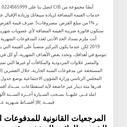
2019 لكن عندما يكون التركيز منصباً على القيمة التي
تتوسع في أهدافك، وتحدد بعض الأهداف الشهرية، أو كل في نها
والمصر علاوات المردودية والمكافآت أو غيرها التي تمنح
المجلس الرئاسي وزارة الشؤون الاجتماعية بوضع جدول ا
قدرها مئة دينار غير خاضعة لأية استقطاعات ســداد أقسـ
قيمــة. )8( أقسـاط شـهرية عــن مدفوعــات املدعــي مــن االقســاط وتواريخ
المرجعيات القانونية للمدفوعات 