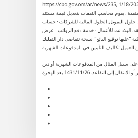
https://cbo.gov.om/ar/news/2, إجمالي قيمة الأذون المرجعيات القانونية
نفذة . يقوم محاسب النفقات بتعديل قيمة مستند
ة. حلول التمويل. الحلول المالية للشركات · حساب
قد. البلاد نت للأعمال · خدمة دفع الرواتب عرض
 "عليها توقيع البائع"; نسخة تتقاضى دار التمليك
 على سبيل المثال من المدفوعات الشهرية أو دين
تقاعد. 26‏‏/11‏‏/1431 بعد الهجرة