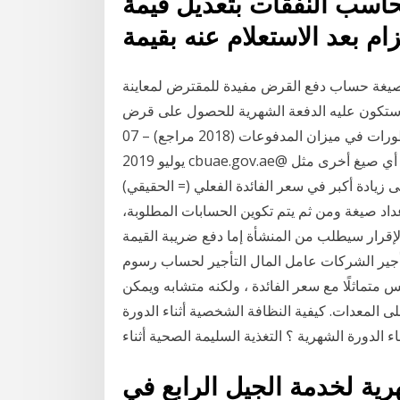
محاسب النفقات بتعديل قيمة
ة حساب دفع القرض؟ - مال - 2020 تُعد صيغة حساب دفع القرض مفيدة للمقترض لمعاينة
ي ستكون عليه الدفعة الشهرية للحصول على قرض
مستقبلي. الإحصائيات الشهرية الإحصائيات السابقة التطورات في ميزان المدفوعات (2018 مراجع) – 07
يوليو 2019 cbuae.gov.ae@ ولا نقوم باستخدام أي صيغ أخرى مثل (cb-uae.ae, @cbuae-ae.com@).
ى زيادة أكبر في سعر الفائدة الفعلي (= الحقيقي)
دفوعات لمرة واحدة عند الحصول على قرض. 8- اعداد صيغة ومن ثم يتم تكوين الحسابات المطلوبة،
 الإقرار سيطلب من المنشأة إما دفع ضريبة القيمة
تأجير الشركات عامل المال التأجير لحساب رسوم
س متماثلًا مع سعر الفائدة ، ولكنه متشابه ويمكن
 المعدات. كيفية النظافة الشخصية أثناء الدورة
 الدورة الشهرية ؟ التغذية السليمة الصحية أثناء
ية لخدمة الجيل الرابع في