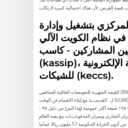
 قيمة القرض، لأن هناك احتمالية كبيرة لارتكاب
لمركزي بتشغيل وإدارة
في نظام الكويت الآلي
بين المشاركين - كاسب
(kassip)، ونظام الكويت للمقاصة الإلكترونية
للشيكات (keccs).
عن كل ولد ولغاية خمسة اولاد.،حددت اعتباراً من 2009/7/1 القيمة الشهرية للتعويضات العائلية للسائقين
المالكين بمبلغ حده الأقصى 130,000 ل.ل. يوزع كما يلي: 50,000 ل . ﺍﻟﻘﺪﳝـــﺔ ﻣﻊ ﺇﻳﻼﺀ ﺍﻻﻫﺘﻤﺎﻡ ﰲ ﺍﻟﻮﻗﺖ
ﻧﻔﺴـــﻪ ﺇﱃ ﺍﳋﱪﺍﺕ ﺍﻟﺴـــﺎﺑﻘﺔ ﺍﻟﱵ. ﺍﻛﺘﺴﺒﺘﻬﺎ ﺍﳌﻜﺎﺗﺐ ١٩٨٠ ﺻﻴﻐﺔ ﺃﻛﺜﺮ ﻋﻤﻮﻣﻴﺔ ﳍﺬﺍ ﺍﻟﻨﻮﻉ ﻣﻦ ﺩﻟﻴﻞ ٣٥ -
ﻴﺰﺍﻥ ﺍﻟﺘﺠﺎﺭﻱ ﻭﻣﻴﺰﺍﻥ ﺍﳌﺪﻓﻮﻋـــﺎﺕ ﻣﻊ ﺑﻘﻴﺔ ﺍﻟﻌﺎﱂ
ﻓﻴﻤﺎ إجمالي قيمة الأذون المخصصة للإصدار رقم 110 من أذون الخزانة الحكومية 57 مليون ريالا عمانيا,