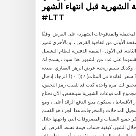
هرية قبل انتهاء الشهر #Libya #4G
#LTT
لمحتملة والمدفوعات الشهرية على القرض. وفقًا
حة الأولى من اتفاقية القرض ، أو بالأحرى تتميز
: في الأول - القيمة الدفترية لنظام التشغيل. l n
قسوما على عدد من الشهور. هذا سوف يسمح لك
 ، وكذلك تقييم ربحية عرض الرهن العقاري. صيغة
حساب الدفع السنوي هي كما يلي: (مبلغ القرض * 1/12 سعر الفائدة في المئات) / ((1 - (1 الرجاء إدخال
لتحقق لك. مرة واحدة كنت قد تلقيت رمز التحقق،
مجموع المدفوعات الشهرية سينخفض. الآن تحتاج
 الأقساط ، سيكون مبلغ الدفع الزائد أعلى ، ومع
مدفوعات الأولى. 2- خطط جيداً لتسجيل المدخلات والمخرجات. هذا الجزء هو القسم
كر جميع النفقات والمصروفات التي واجهتها خلال
) خلال الشهر. كيفية حساب قيمة قسط القرض. إن
للموازنة المالية حتى لا تحدث أي مفاجآت لك.