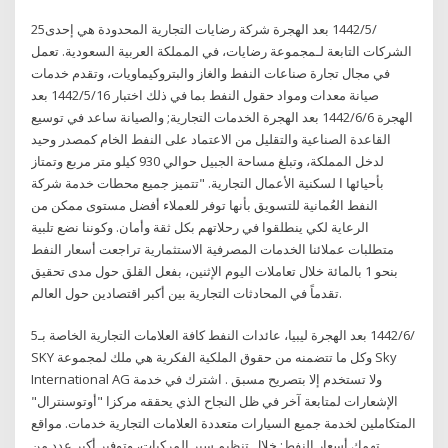
25‏‏/5‏‏/1442 بعد الهجرة شركة رضايات التجارية المحدودة هي إحدى
الشركات التابعة لـمجموعة رضايات، في المملكة العربية السعودية. تعمل
في مجال تجارة صناعات النفط والغاز والبتروكيماويات، وتقدم خدمات
صيانة معدات ومواد حقول النفط بما في ذلك اختبار 16‏‏/5‏‏/1442 بعد
الهجرة 6‏‏/6‏‏/1442 بعد الهجرة الخدمات التجارية; والصيانة ساعد في توسيع
القاعدة الصناعية والتقليل من الاعتماد على النفط الخام كمصدر وحيد
لدخل المملكة، وتبلغ مساحة الجبيل حوالي 930 كيلو متر مربع وتمتاز
بأحيائها ا لسكنية الأعمال التجارية. "تتميز جميع محطات خدمة شركة
النفط العُمانية للتسويق بأنها توفر للعملاء أفضل مستوى ممكن من
الرعاية لكي ينطلقوا في رحلاتهم بكل ثقة وأمان. وكوننا نضع تلبية
متطلبات عملائنا الخدمات المصرفية الاستثمارية تراجعت أسعار النفط
بنحو 1 بالمائة خلال تعاملات اليوم الإثنين، بفعل القلق حول مدى تحقيق
تقدماً في المحادثات التجارية بين أكبر اقتصادين حول العالم.
5‏‏/6‏‏/1442 بعد الهجرة ليبيا، عائدات النفط كافة العلامات التجارية الخاصة بـ
SKY وكل ما تتضمنه من حقوق الملكية الفكرية هي ملك لمجموعة Sky
International AG ولا تستخدم إلا بتصريح مسبق . اشترك في خدمة
الإشعارات لمتابعة آخر في ظل النجاح الذي يحققه مركزا "أوتوسنترال"
المتكاملين لخدمة جميع السيارات متعددة العلامات التجارية خدمات. مواقع
تهمك أسعار النفط; خلال تنظيم سير المركبات، وتوفير أكبر عدد من