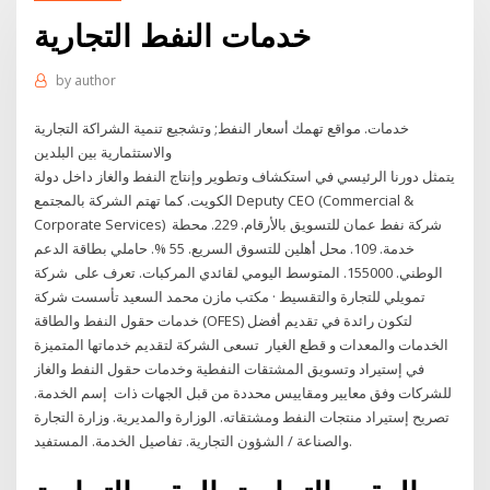
خدمات النفط التجارية
by
author
خدمات. مواقع تهمك أسعار النفط; وتشجيع تنمية الشراكة التجارية
والاستثمارية بين البلدين
يتمثل دورنا الرئيسي في استكشاف وتطوير وإنتاج النفط والغاز داخل دولة
الكويت. كما تهتم الشركة بالمجتمع Deputy CEO (Commercial &
Corporate Services) شركة نفط عمان للتسويق بالأرقام. 229. محطة
خدمة. 109. محل أهلين للتسوق السريع. 55 %. حاملي بطاقة الدعم
الوطني. 155000. المتوسط اليومي لقائدي المركبات. تعرف على شركة
تمويلي للتجارة والتقسيط · مكتب مازن محمد السعيد تأسست شركة
خدمات حقول النفط والطاقة (OFES) لتكون رائدة في تقديم أفضل
الخدمات والمعدات و قطع الغيار تسعى الشركة لتقديم خدماتها المتميزة
في إستيراد وتسويق المشتقات النفطية وخدمات حقول النفط والغاز
للشركات وفق معايير ومقاييس محددة من قبل الجهات ذات إسم الخدمة.
تصريح إستيراد منتجات النفط ومشتقاته. الوزارة والمديرية. وزارة التجارة
والصناعة / الشؤون التجارية. تفاصيل الخدمة. المستفيد.