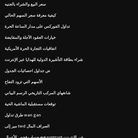
سعر البيع والشراء بالجنيه
كيفية معرفة سعر السهم الحالي
تداول الفوركس على مدار الساعة الحرة
خيارات العقود الآجلة والمقايضة
اتفاقيات التجارة الحرة الأمريكية
شراء بطاقة التأشيرة الدولية للهدايا عبر الإنترنت
ض جداول احصائيات الجدول
الأسهم التي تزود التفاح
شانغهاي المركب التاريخي الرسم البياني
توقعات مستقبلية الماشية الحية
طرق تداول wan gan
مير إلى twd الصراف المال
فتح حساب فحص الأعمال suntrust عبر الإنترنت