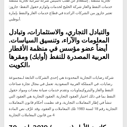
تجارية متنقلة ; إستعلام عن طلب تاسيس شركة لمركبة تجارية متنقلة
خدمات النفط والغاز شركة الخليج لخدمات ولوازم حقول النفط- جازوز:
تعتبر جازوز من الشركات الرائدة في قطاع خدمات الغاز والنفط بإمارة
أبوظبي.
والتبادل التجاري، والاستثمارات، وتبادل
المعلومات والآراء، وتنسيق السياسات.
أيضاً عضو مؤسس في منظمة الأقطار
العربية المصدرة للنفط (أوابك) ومقرها
الكويت،
شركة رضايات التجارية المحدودة هي إحدى الشركات التابعة لـمجموعة
رضايات، في المملكة العربية السعودية. تعمل في مجال تجارة صناعات
النفط والغاز والبتروكيماويات، وتقدم خدمات صيانة معدات ومواد حقول
النفط بما في ذلك اختبار العقود التجارية. العقود التجارية هي العقود التي
تنشأ في إطار المعاملات التجارية، و قد نظمت أحكام قانون المعاملات
التجارية رقم 18 لسنة 1983 تلك المعاملات و العقود، وقد عَرَّف نص المادة
4 من قانون المعاملات التجارية