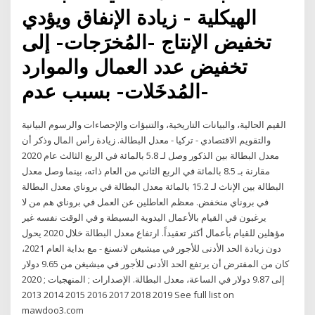
الهيكلية - زيادة الإنفاق ويؤدي
تخفيض الإنتاج -المُخرَجات- إلى
تخفيض عدد العمال والموارد
-المُدخَلات- بسبب عدم
القيم الحالية، والبيانات التاريخية، والتنبؤات والإحصاءات والرسوم البيانية
والتقويم الاقتصادي - تركيا - معدل البطالة. زيادة رأس المال وذكر أن
معدل البطالة بين الذكور وصل لـ 5.8 بالمائة في الربع الثالث عام 2020
مقارنة بـ 8.5 بالمائة في الربع الثاني من العام ذاته، بينما وصل معدل
البطالة بين الإناث لـ 15.2 بالمائة معدل البطالة في بروناي معدل البطالة
في بروناي منخفض. معظم العاطلين عن العمل في بروناي هم من لا
يرغبون في القيام بالأعمال اليدوية البسيطة و في الوقت نفسه غير
مؤهلين للقيام بأعمال أكثر تعقيداً. ارتفاع معدل البطالة خلال 2020 يحول
دون زيادة الحد الأدنى للأجور في ميشيغن لانسنغ - مع بداية العام 2021،
كان من المفترض أن يرتفع الحد الأدنى للأجور في ميشيغن من 9.65 دولار
إلى 9.87 دولار في الساعة، معدل البطالة. الإصدارات ; المنهجيات ; 2020
2019 2018 2017 2016 2015 2014 2013 See full list on
mawdoo3.com