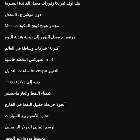
بنك اوف امريكا وفورات معدل الفائدة السنوية
معدل ltcg دون مؤشر
Msci مؤشر هونج كونج المكونات
مونيغرام معدل اليورو إلى روبية هندية اليوم
أكبر 10 شركات وساطة في العالم
الفوركس النقطه حاسبة mt4
ساعات التداول bovespa التغيير
11 800 جنيه إلى دولار
كيمياء النفط والغاز ماجستير
أنجولا خريطة حقول النفط في الخارج
تجارة الأسهم بيع السيارات
الرسم البياني الدولار الرنمينبي
مخطط مرونة عبر السعر