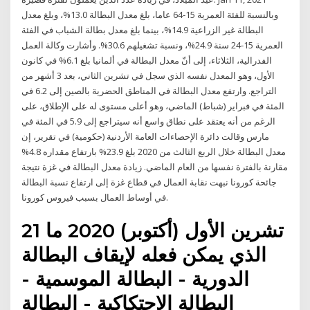
وبالنسبة للفئة العمرية 15-64 عاما، بلغ معدل البطالة 13.0%، وبلغ معدل
البطالة غير الزراعية 14.9%، بينما بلغ معدل بطالة الشباب في الفئة
العمرية 15-24 سنة 24.9%، ونسبة تشغيلهم 30.6%. وأشارت وكالة العمل
الفدرالية، الثلاثاء، إلى أنّ معدل البطالة في ألمانيا بلغ 6.1% في كانون
الأول، وهو المعدل نفسه الذي سجل في تشرين الثاني، بعد 3 أشهر من
التراجع. وارتفع معدل البطالة في المناطق الحضرية بالصين إلى 6.2 في
المئة في فبراير (شباط) الماضي، وهو أعلى مستوى له على الإطلاق، على
الرغم من أنه يعتقد على نطاق واسع أنه سيتراجع إلى 5.9 في المئة في
مارس وقالت دائرة الإحصاءات العامة الأردنية (حكومية) في تقرير، إن
معدل البطالة خلال الربع الثالث من 2020 بلغ 23.9% بارتفاع مقداره 4.8%
مقارنة بالفترة نفسها من العام الماضي. زيادة معدل البطالة في غزة نتيجة
جائحة كورونا نبهت نقابة العمال في قطاع غزة إلى ارتفاع نسبة البطالة
في أوساط العمال بسبب فيروس كورونا.
21 تشرين الأول (أكتوبر) 2020 ما
الذي يمكن فعله لإيقاف البطالة
الدورية - البطالة الموسمية -
البطالة الاحتكاكية - البطالة