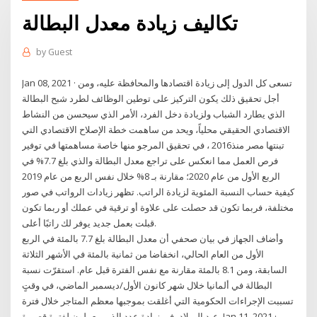
تكاليف زيادة معدل البطالة
by
Guest
Jan 08, 2021 · تسعى كل الدول إلى زيادة اقتصادها والمحافظة عليه، ومن
أجل تحقيق ذلك يكون التركيز على توطين الوظائف لطرد شبح البطالة
الذي يطارد الشباب ولزيادة دخل الفرد، الأمر الذي سيحسن من النشاط
الاقتصادي الحقيقي محلياً، ويحد من ساهمت خطة الإصلاح الاقتصادي التي
تبنتها مصر منذ2016 ، في تحقيق المرجو منها خاصة مساهمتها في توفير
فرص العمل مما انعكس على تراجع معدل البطالة والذي بلغ 7.7% في
الربع الأول من عام 2020؛ مقارنة بـ 8% خلال نفس الربع من عام 2019
كيفية حساب النسبة المئوية لزيادة الراتب. تظهر زيادات الرواتب في صور
مختلفة، فربما تكون قد حصلت على علاوة أو ترقية في عملك أو ربما تكون
قبلت بعمل جديد يوفر لك راتبًا أعلى.
وأضاف الجهاز في بيان صحفي أن معدل البطالة بلغ 7.7 بالمئة في الربع
الأول من العام الحالي، انخفاضا من ثمانية بالمئة في الأشهر الثلاثة
السابقة، ومن 8.1 بالمئة مقارنة مع نفس الفترة قبل عام. استقرّت نسبة
البطالة في ألمانيا خلال شهر كانون الأول/ديسمبر الماضي، في وقتٍ
تسببت الإجراءات الحكومية التي أغلقت بموجبها معظم المتاجر خلال فترة
عيد الميلاد، في زيادة عدد الذين يعملون لفترة قصيرة. Jan 11, 2021 ·