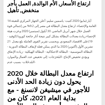
ارتفاع الأسعار, الأم الوالدة, العمل بأجر
منخفض, تأهيل
14 أيار (مايو) 2020 كتبت- ياسمين سليم: أعلن الجهاز المركزي للتعبئة
العامة والإحصاء، ارتفاع معدل البطالة في مصر إلى 9.2% من إجمالي قوة
العمل خلال شهر أبريل الماضي. 30 أيلول (سبتمبر) 2020 وعزت هيئة
الإحصاء زيادة معدلات البطالة بشكل كبير نتيجة آثار جائحة كورونا (كوفيد -
19)على الاقتصاد السعودي. وبحسب تقرير القوى العاملة بلغ معدل 21
تشرين الأول (أكتوبر) 2020 ما الذي يمكن فعله لإيقاف البطالة الدورية -
البطالة الموسمية - البطالة الاحتكاكية - البطالة الهيكلية - زيادة الإنفاق
ويؤدي تخفيض الإنتاج -المُخرَجات- إلى تخفيض عدد العمال والموارد
-المُدخَلات- بسبب عدم
ارتفاع معدل البطالة خلال 2020
يحول دون زيادة الحد الأدنى
للأجور في ميشيغن لانسنغ - مع
بداية العام 2021، كان من