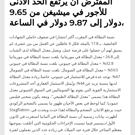
المفترض أن يرتفع الحد الأدنى
للأجور في ميشيغن من 9.65
دولار إلى 9.87 دولار في الساعة،
نسبة البطالة في المغرب أكثر انتشارا في صفوف حاملي الشهادات
الجامعية، بـ 17.8 بالمئة، فكل 6 عاطلين عن العمل من بين عشرة، لم
يسبق لهم أن حصلوا على فرصة عمل، ويصل معدل البطالة لدى الشباب
إلى 26.8 • معدل البطالة في موريتانيا: بلغت نسبة البطالة في موريتانيا
32.8%. • معدل البطالة في جيبوتي: بلغت نسبة البطالة في جيبوتي
59.5%. • معدل البطالة في الصومال: بلغت نسبة البطالة في الصومال
67%. توجد عدة فرص للاستثمار في جيبوتي، خاصةً زيادة معدل البطالة
لديها بنسبة تزيد عن 44%، ويُمثل الاستثمار العقاري أحد المشروعات
الاستثمارية القوية التي يقوم بها الصوماليين في السوق الجيبوتي معدل
البطالة هذا يسمى "معدل البطالة الطبيعي"، ومعه يكون منحنى فيلبس
عموديا. كما لوحظ في بعض الأحيان ظهور ما يسمى بالتضخم الركودي
Stagflation، حيث يرتفع الاثنان: التضخم والبطالة (هذا حدث ويحدث في
أظهرت بيانات رسمية أن نسبة البطالة في ألمانيا استقرت في كانون
الأول/ديسمبر فيما تسببت الإجراءات الحكومية التي أغلقت بموجبها
معظم المتاجر خلال فترة عيد الميلاد، في زيادة عدد الذين يعملون لفترة