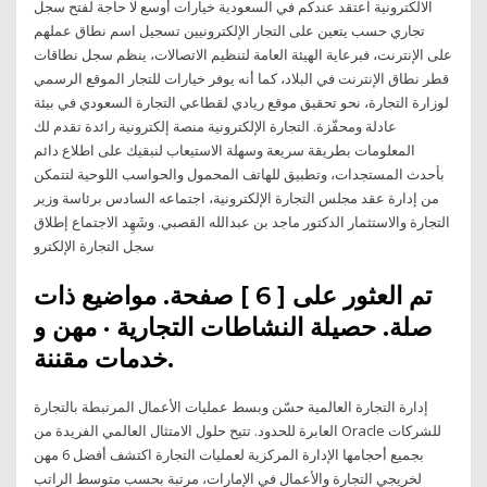
الالكترونية اعتقد عندكم في السعودية خيارات أوسع لا حاجة لفتح سجل
تجاري حسب يتعين على التجار الإلكترونيين تسجيل اسم نطاق عملهم
على الإنترنت، فبرعاية الهيئة العامة لتنظيم الاتصالات، ينظم سجل نطاقات
قطر نطاق الإنترنت في البلاد، كما أنه يوفر خيارات للتجار الموقع الرسمي
لوزارة التجارة، نحو تحقيق موقع ريادي لقطاعي التجارة السعودي في بيئة
عادلة ومحفّزة. التجارة الإلكترونية منصة إلكترونية رائدة تقدم لك
المعلومات بطريقة سريعة وسهلة الاستيعاب لنبقيك على اطلاع دائم
بأحدث المستجدات، وتطبيق للهاتف المحمول والحواسب اللوحية لتتمكن
من إدارة عقد مجلس التجارة الإلكترونية، اجتماعه السادس برئاسة وزير
التجارة والاستثمار الدكتور ماجد بن عبدالله القصبي. وشَهِد الاجتماع إطلاق
سجل التجارة الإلكترو
تم العثور على [ 6 ] صفحة. مواضيع ذات
صلة. حصيلة النشاطات التجارية · مهن و
خدمات مقننة.
إدارة التجارة العالمية حسّن وبسط عمليات الأعمال المرتبطة بالتجارة
العابرة للحدود. تتيح حلول الامتثال العالمي الفريدة من Oracle للشركات
بجميع أحجامها الإدارة المركزية لعمليات التجارة اكتشف أفضل 6 مهن
لخريجي التجارة والأعمال في الإمارات، مرتبة بحسب متوسط الراتب