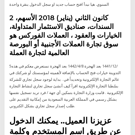
السنوي. هيا نبدأ افتح حساب جديد او سجل الدخول بنقرة واحدة
2 كانون الثاني (يناير) 2018 الأسهم،
السندات، صناديق الاستثمار المتداولة،
الخيارات والعقود ، العملات الفوركس هو
سوق تجارة العملات الأجنبية أو البورصة
العالمية لتجارة العملة
5‏‏/12‏‏/1441 بعد الهجرة 8‏‏/4‏‏/1442 بعد الهجرة نستعرض معكم في هذه
التدوينة خيارات فتح الحساب بالإضافة لأهميته لمؤسستك أو شركتك في
عالم التجارة الإلكترونية وتحديداً في . بداية لوجود سجل تجاري للشركة
بسّطنا التجارة الإلكترونية اقرأ كيف أنشئ سجل تجاري لنشاط التجارة
الإلكترونية . قامت وزارة التجارة بتمكين أي جهة / فرد تريد تسجيل نفسها
بشكل رسمي في المملكة العربية السعودية من إمكانية التقديم على
طلب إصدار سجل تجاري بشكل الكتروني.
عزيزنا العميل.. يمكنك الدخول
عن طريق اسم المستخدم وكلمة