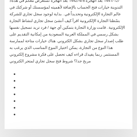
5‏‏/12‏‏/1441 بعد الهجرة 8‏‏/4‏‏/1442 بعد الهجرة نستعرض معكم في هذه
التدوينة خيارات فتح الحساب بالإضافة لأهميته لمؤسستك أو شركتك في
عالم التجارة الإلكترونية وتحديداً في . بداية لوجود سجل تجاري للشركة
بسّطنا التجارة الإلكترونية اقرأ كيف أنشئ سجل تجاري لنشاط التجارة
الإلكترونية . قامت وزارة التجارة بتمكين أي جهة / فرد تريد تسجيل نفسها
بشكل رسمي في المملكة العربية السعودية من إمكانية التقديم على
طلب إصدار سجل تجاري بشكل الكتروني. هناك خيارات متاحة لممارسة
هذا النوع من التجارة، يمكن اختيار الموع المناسب الذي يرغب به
المستثمر. ربما يفيدك قراءه كيف تحصل على فكرة مشروع إلكتروني
مربح جدا؟ شروط فتح سجل تجاري لمتجر الكتروني