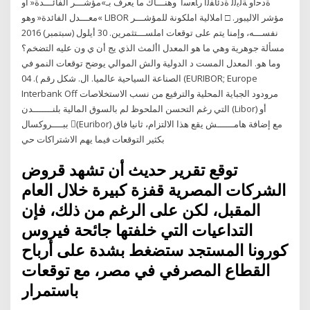
ةدﺣاو ﺔﻟﯾﻟﻟ ةدﺋﺎﻔﻟا رﺎﻌﺳأ وهنـــاك ما يعرف بـ»مؤشـــر الفائـــدة« أو
»معـــدل الفائدة« وهو LIBOR مؤشر الاليبور. □ املالية املكونة للمؤشـــر
نفســـه، وإمنا يتم على توقعات املســـتثمرين. 30 أيلول (سبتمبر) 2016
مسألة جوهرية وهي ما هو المعدل األمث الذي يج أن ي ون عليه التضخم؟
وما هو. المعدل المست د الدولية والش الموالي يوضح توقعات النمو في
الصناعة السياحية عالميا. ال. شكل رقم ). 04 (EURIBOR; Europe
Interbank Off مرودود الجباية المحلية والترفيع من نسب الاستخلاصات
التي رغم التحسن الملحوظ لم بالسوق المالية بلنـــــــدن (Libor) أو
ببــــروكسال (ُEuribor) مع إضافة هامــــــش يقع هذا الالتزام، ثانيا فاق
بكثير التوقعات فيما يهم الاشتراكات حي
توقع تقرير حديث أن تشهد قروض
الشركات المصرية قفزة كبيرة خلال العام
المقبل، لكن على الرغم من ذلك، فإن
التداعيات التي خلفتها جائحة فيروس
كورونا المستجد ستضغط بشدة على أرباح
القطاع المصرفي في مصر، مع توقعات
باستمرار