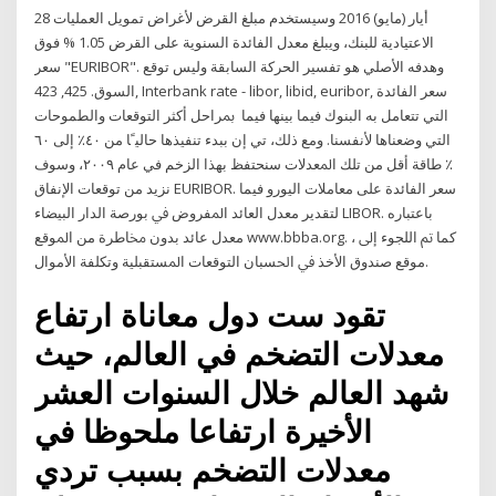
28 أيار (مايو) 2016 وسيستخدم مبلغ القرض لأغراض تمويل العمليات
الاعتيادية للبنك، ويبلغ معدل الفائدة السنوية على القرض 1.05 % فوق
سعر "EURIBOR". وهدفه الأصلي هو تفسير الحركة السابقة وليس توقع
السوق. 425, 423, Interbank rate - libor, libid, euribor, سعر الفائدة
التي تتعامل به البنوك فيما بينها فيما ﲟﺮﺍﺣﻞ ﺃﻛﺜﺮ ﺍﻟﺘﻮﻗﻌﺎﺕ ﻭﺍﻟﻄﻤﻮﺣﺎﺕ
ﺍﻟﺘﻲ ﻭﺿﻌﻨﺎﻫﺎ ﻷﻧﻔﺴﻨﺎ. ﻭﻣﻊ ﺫﻟﻚ، ﺗﻲ ﺇﻥ ﺑﺒﺪﺀ ﺗﻨﻔﻴﺬﻫﺎ ﺣﺎﻟﻴﹰﺎ ﻣﻦ ٤٠٪ ﺇﻟﻰ ٦٠
٪ ﻃﺎﻗﺔ ﺃﻗﻞ ﻣﻦ ﺗﻠﻚ ﺍﳌﻌﺪﻻﺕ ﺳﻨﺤﺘﻔﻆ ﺑﻬﺬﺍ ﺍﻟﺰﺧﻢ ﻓﻲ ﻋﺎﻡ ٢٠٠٩، ﻭﺳﻮﻑ
ﻧﺰﻳﺪ ﻣﻦ ﺗﻮﻗﻌﺎﺕ ﺍﻹﻧﻔﺎﻕ EURIBOR. ﺳﻌﺮ ﺍﻟﻔﺎﺋﺪﺓ ﻋﻠﻰ ﻣﻌﺎﻣﻼﺕ ﺍﻟﻴﻮﺭﻭ ﻓﻴﻤﺎ
ﻟﺘﻘﺪﻳﺮ ﻣﻌﺪل اﻟﻌﺎﺋﺪ اﳌﻔﺮوض ﰲ ﺑﻮرﺻﺔ اﻟﺪار اﻟﺒﻴﻀﺎء LIBOR. ﺑﺎﻋﺘﺒﺎرﻩ
ﻣﻌﺪل ﻋﺎﺋﺪ ﺑﺪون ﳐﺎﻃﺮة ﻣﻦ اﳌﻮﻗﻊ www.bbba.org. ، ﻛﻤﺎ ﰎ اﻟﻠﺠﻮء إﱃ
ﻣﻮﻗﻊ ﺻﻨﺪوق اﻷﺧﺬ ﰲ اﳊﺴﺒﺎن اﻟﺘﻮﻗﻌﺎت اﳌﺴﺘﻘﺒﻠﻴﺔ وﺗﻜﻠﻔﺔ اﻷﻣﻮال.
تقود ست دول معاناة ارتفاع
معدلات التضخم في العالم، حيث
شهد العالم خلال السنوات العشر
الأخيرة ارتفاعا ملحوظا في
معدلات التضخم بسبب تردي