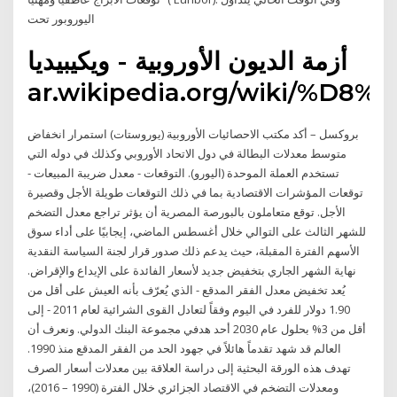
اليوروبور تحت
أزمة الديون الأوروبية - ويكيبيديا
ar.wikipedia.org/wiki
بروكسل – أكد مكتب الاحصائيات الأوروبية (يوروستات) استمرار انخفاض
متوسط معدلات البطالة في دول الاتحاد الأوروبي وكذلك في دوله التي
تستخدم العملة الموحدة (اليورو). التوقعات - معدل ضريبة المبيعات -
توقعات المؤشرات الاقتصادية بما في ذلك التوقعات طويلة الأجل وقصيرة
الأجل. توقع متعاملون بالبورصة المصرية أن يؤثر تراجع معدل التضخم
للشهر الثالث على التوالي خلال أغسطس الماضي، إيجابيًا على أداء سوق
الأسهم الفترة المقبلة، حيث يدعم ذلك صدور قرار لجنة السياسة النقدية
نهاية الشهر الجاري بتخفيض جديد لأسعار الفائدة على الإيداع والإقراض.
يُعد تخفيض معدل الفقر المدقع - الذي يُعرّف بأنه العيش على أقل من
1.90 دولار للفرد في اليوم وفقاً لتعادل القوى الشرائية لعام 2011 - إلى
أقل من 3% بحلول عام 2030 أحد هدفي مجموعة البنك الدولي. ونعرف أن
العالم قد شهد تقدماً هائلاً في جهود الحد من الفقر المدقع منذ 1990.
تهدف هذه الورقة البحثية إلى دراسة العلاقة بين معدلات أسعار الصرف
ومعدلات التضخم في الاقتصاد الجزائري خلال الفترة (1990 – 2016)،