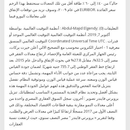
ﺣﺎﻟﻴﹰﺎ ﻣﻦ ٤٠٪ ﺇﻟﻰ ٦٠ ٪ ﻃﺎﻗﺔ ﺃﻗﻞ ﻣﻦ ﺗﻠﻚ ﺍﳌﻌﺪﻻﺕ ﺳﻨﺤﺘﻔﻆ ﺑﻬﺬﺍ ﺍﻟﺰﺧﻢ
ﻓﻲ ﻋﺎﻡ ٢٠٠٩، ﻭﺳﻮﻑ ﻧﺰﻳﺪ ﻣﻦ ﺗﻮﻗﻌﺎﺕ ﺍﻹﻧﻔﺎﻕ EURIBOR. ﺳﻌﺮ ﺍﻟﻔﺎﺋﺪﺓ
ﻋﻠﻰ ﻣﻌﺎﻣﻼﺕ ﺍﻟﻴﻮﺭﻭ ﻓﻴﻤﺎ
أنظمة التوقيت العالمية. بواسطة : Abdul-Majid Elgendy; التعليقات (0)
أكتوبر 7, 2019. أنظمة التوقيت العالمية التوقيت العالمي الموحد أو
التوقيت العالمي المنسق Coordinated Universal Time UTC . قدرات
معرفيه 1 - اختبار الكتروني محوسب مع التصحيح الالي أعلن خيرت بركات،
رئيس الجهاز المركزي للتعبئة العامة والإحصاء، ارتفاع معدلات الفقر في
مصر إلى 32.5%، مقابل 27.8% في بحوث الإنفاق والدخل عام 2015، بعد
ارتفاع خط الفقر الوطني إلى 735.7 جنيه شهريًا. لضمان جودة القياس
الثابتة، يجب مراعاة عدد من جوانب الأداء المهمة، وتشمل: دقة حساس
قياس الوزن وسعته. سرعة عملية قياس الوزن. وموثوقية النظام. تفضل
بتنزيل قائمة الفحص والتدقيق هذه لفهم عوامل الجودة المهمة هذه
بشكل أفضل وتحديد نظام التغذية المستمرة المناسب لمتطلباتك. تنزيل
بروبرتي فايندر تصوير : آخرون. سجل السوق العقاري المصري واحدة من
أعلى معدلات النمو مقارنة ببقية قطاعات الاقتصاد المختلفة، وذلك في
النصف الأول من 2017 مسجلًا ارتفاعًا كبيرًا في معدلات العرض والطلب،
وفقا لتقرير « بروبرتي فايندر ” مصر النصف سنوي، حيث ارتفعت نسبة
العقارات