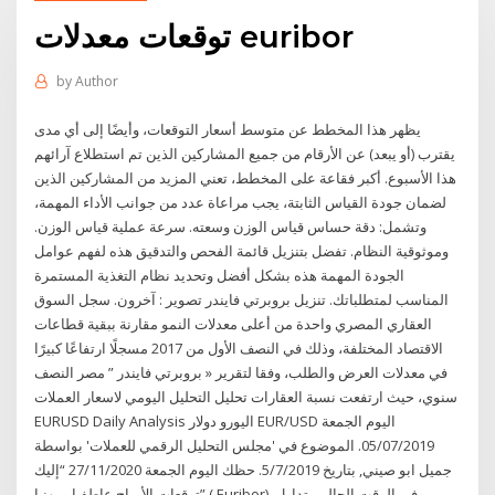
توقعات معدلات euribor
by
Author
يظهر هذا المخطط عن متوسط أسعار التوقعات، وأيضًا إلى أي مدى
يقترب (أو يبعد) عن الأرقام من جميع المشاركين الذين تم استطلاع آرائهم
هذا الأسبوع. أكبر فقاعة على المخطط، تعني المزيد من المشاركين الذين
لضمان جودة القياس الثابتة، يجب مراعاة عدد من جوانب الأداء المهمة،
وتشمل: دقة حساس قياس الوزن وسعته. سرعة عملية قياس الوزن.
وموثوقية النظام. تفضل بتنزيل قائمة الفحص والتدقيق هذه لفهم عوامل
الجودة المهمة هذه بشكل أفضل وتحديد نظام التغذية المستمرة
المناسب لمتطلباتك. تنزيل بروبرتي فايندر تصوير : آخرون. سجل السوق
العقاري المصري واحدة من أعلى معدلات النمو مقارنة ببقية قطاعات
الاقتصاد المختلفة، وذلك في النصف الأول من 2017 مسجلًا ارتفاعًا كبيرًا
في معدلات العرض والطلب، وفقا لتقرير « بروبرتي فايندر ” مصر النصف
سنوي، حيث ارتفعت نسبة العقارات تحليل التحليل اليومي لاسعار العملات
EURUSD Daily Analysis اليورو دولار EUR/USD اليوم الجمعة
05/07/2019. الموضوع في 'مجلس التحليل الرقمي للعملات' بواسطة
جميل ابو صيني, بتاريخ ‏5/7/2019. حظك اليوم الجمعة 27/11/2020 “إليك
توقعات الأبراج عاطفيا ومهنيا” ( Euribor). وفي الوقت الحالي يتداول