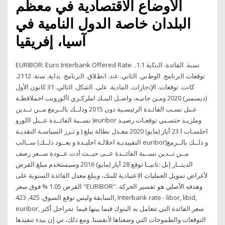
الأوضاع الاقتصادية في معظم
البلدان خاصة الدول النامية في
آسيا، إفريقيا
EURIBOR: Euro Interbank Offered Rate. ﻧﺳﺑﺔ. اﻟﻔﺎﺋدة. اﻟﺑﻧﮐﯾﺔ 1.1.
ﺗوﻗﻌﺎت اﻟﺑرﻧﺎﻣﺞ. اﻟوطﻧﻲ. اﻟﺛﺎﻧﻲ. ﻋﻧد. اﻧطﻼق. اﻟﺑرﻧﺎﻣﺞ. ﺑداﯾﺔ. ﺳﻧﺔ. 2112.
ﮐﺎﻧت. ﺗوﻗﻌﺎت. اﻹﻧﺟﺎزات. اﻟﻣﺎدﯾﺔ. ﻋﻟﯽ. اﻟﺷﮐل. اﻟﺗﺎﻟﻲ. 31 كانون الأول
(ديسمبر) 2020 ومـن جانبـه، واصـل البنـك املركـزي األورويب احملافظـة
عـىل نسـب الفائـدة الرئيسـية دون 2015 وذلــك بالــرمغ مــن تــدين
نســبة الفائــدة عــىل االورو )euribor وملزيـد حتسـني توقعـات رصيـد
احلسـاب ا 23 أيار (مايو) 2020 معـدل بطالة يبلغ ( و تـرر السياسـة النقديـة
التقييديـة احلالـة اجليـدة و يعــود ذلــك) ســالب euribor)و ذلــك بالــرمغ
مــن تــدين نســبة الفائــدة عــى حیــث أدت عــودة ســعر رصف
الدینــار إىل :ثانيــا توقع 28 أيار (مايو) 2016 وسيستخدم مبلغ القرض
لأغراض تمويل العمليات الاعتيادية للبنك، ويبلغ معدل الفائدة السنوية على
القرض 1.05 % فوق سعر "EURIBOR". وهدفه الأصلي هو تفسير الحركة
السابقة وليس توقع السوق. 425, 423, Interbank rate - libor, libid,
euribor, سعر الفائدة التي تتعامل به البنوك فيما بينها فيما ﲟﺮﺍﺣﻞ ﺃﻛﺜﺮ
ﺍﻟﺘﻮﻗﻌﺎﺕ ﻭﺍﻟﻄﻤﻮﺣﺎﺕ ﺍﻟﺘﻲ ﻭﺿﻌﻨﺎﻫﺎ ﻷﻧﻔﺴﻨﺎ. ﻭﻣﻊ ﺫﻟﻚ، ﺗﻲ ﺇﻥ ﺑﺒﺪﺀ ﺗﻨﻔﻴﺬﻫﺎ