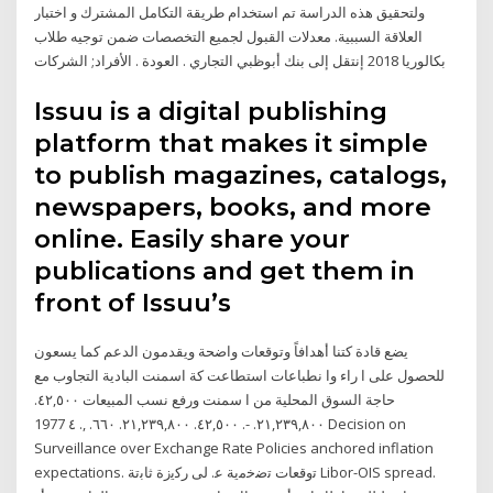
ولتحقيق هذه الدراسة تم استخدام طريقة التكامل المشترك و اختبار
العلاقة السببية. معدلات القبول لجميع التخصصات ضمن توجيه طلاب
بكالوريا 2018 إنتقل إلى بنك أبوظبي التجاري . العودة . الأفراد; الشركات
Issuu is a digital publishing
platform that makes it simple
to publish magazines, catalogs,
newspapers, books, and more
online. Easily share your
publications and get them in
front of Issuu’s
ﻳﻀﻊ ﻗﺎدة ﻛﺘﻨﺎ أﻫﺪاﻓﺎً وﺗﻮﻗﻌﺎت واﺿﺤﺔ وﻳﻘﺪﻣﻮن اﻟﺪﻋﻢ ﻛﻤﺎ ﻳﺴﻌﻮن
ﻟﻠﺤﺼﻮل ﻋﻠﻰ ا راء وا ﻧﻄﺒﺎﻋﺎت اﺳﺘﻄﺎﻋﺖ ﻛﺔ اﺳﻤﻨﺖ اﻟﺒﺎدﻳﺔ اﻟﺘﺠﺎوب ﻣﻊ
ﺣﺎﺟﺔ اﻟﺴﻮق اﻟﻤﺤﻠﻴﺔ ﻣﻦ ا ﺳﻤﻨﺖ ورﻓﻊ ﻧﺴﺐ اﻟﻤﺒﻴﻌﺎت ٤٢,٥٠٠.
٢١,٢٣٩,٨٠٠. -. ٤٢,٥٠٠. ٢١,٢٣٩,٨٠٠. ٦٦٠. ,. ٤ 1977 Decision on
Surveillance over Exchange Rate Policies anchored inflation
expectations. ﺗوﻗﻌﺎت ﺗﺿﺧﻣﯾﺔ ﻋ. ﻟﯽ رﮐﯾزة ﺛﺎﺑﺗﺔ Libor-OIS spread.