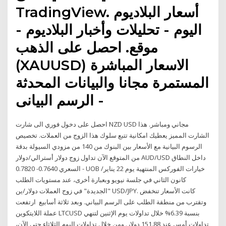
TradingView. أسعار البلاديوم
اليوم - تحليلات وأخبار البلاديوم -
موقع. احصل على الذهب
(XAUUSD) الاسعار المباشرة
المستمرة مجانا والبيانات المحدثة
- الرسم البيانى
احصل على دخول فوري الى شارت NZD USD مجاني ومباشر. هذا
الشارت المميز يعطيك امكانية تتبع سلوك هذا الزوج من العملات. تخصيص
الرسوم البيانية مع الأسعار بين البنوك من 140 من مزودي السيولة بدقة
من المتوقع الآن تداول زوج دولار أسترالي/دولار AUD/USD داخل النطاق
السعري 0.7640- 0.7820 - UOB خيارات الفوركس المنتهية يوم 22 يناير/
كانون الثاني في جلسة نيويو وبعبارة أخرى، عند مستويات الطلب
"الجديدة" في زوج العملات دولار/ين USD/JPY. كانت الأسعار تنخفض
وتقترب من منطقة الطلب على الرسم البياني. وبعد ثلاثة أسابيع ارتفعت
عملة اللايتكوين LTCUSD بنسبة 6.39% خلال تداولات يوم الإثنين لتنهي
تداولات أمس عند 151.88 دولار. ومن خلال تداولات اليوم الثلاثاء حتى الآن،