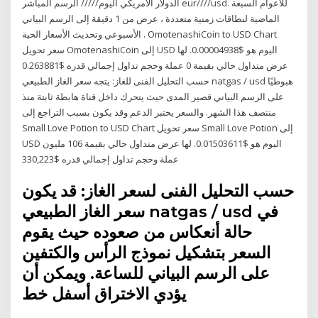
الدولار الامريكي اليوم///// الرسم المباشر eur////usd. للأعوام السبعة
الماضية لنطاقات زمنية متعددة ، عرض من 1 دقيقة إلى الرسم البياني
الأسبوعي وتحديث الأسعار الحية . OmotenashiCoin to USD Chart
سعر تحويل OmotenashiCoin إلى USD اليوم هو $0.00004938. لها
عرض متداول حالي بقيمة 0 عملة وحجم تداول إجمالي قدره $0.263881
حسب التحليل الفنى للغاز: يتجه سعر الغاز الطبيعي natgas / usd هبوطيًا
على الرسم البياني قصير المدى حيث يتحرك داخل قناة هابطة ثابتة منذ
منتصف هذا الشهر. والسعر يختبر الدعم وقد يكون بسبب التراجع إلى
Small Love Potion to USD Chart سعر تحويل Small Love Potion إلى
USD اليوم هو $0.01503611. لها عرض متداول حالي بقيمة 106 مليون
عملة وحجم تداول إجمالي قدره $330,223
حسب التحليل الفنى لسعر الغاز: قد يكون
سعر الغاز الطبيعي natgas / usd في
حالة أنعكاس من صعوده حيث يقوم
السعر بتشكيل نموذج الرأس والكتفين
على الرسم البياني للساعة. ويمكن أن
يؤدي الاختراق أسفل خط