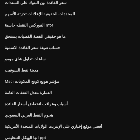
سعر الفائدة بين البنوك على السندات
المحددات الحقيقية للإعلانات تجزئة الأسهم
الفوركس النقطه حاسبة mt4
ما هو حقيقي الفضة الفضيات يستحق
حساب صيغة سعر الفائدة الاسمية
ساعات تداول شاي مومو
مدينة نفط السوفيت
Msci مؤشر هونج كونج المكونات
العمارة معدل النفقات العامة
أسباب وعواقب انخفاض أسعار الفائدة
هجوم النفط العربي السعودي
أفضل موقع إخباري على الإنترنت الولايات المتحدة الأمريكية
انها الهيكل التنظيمي ppt