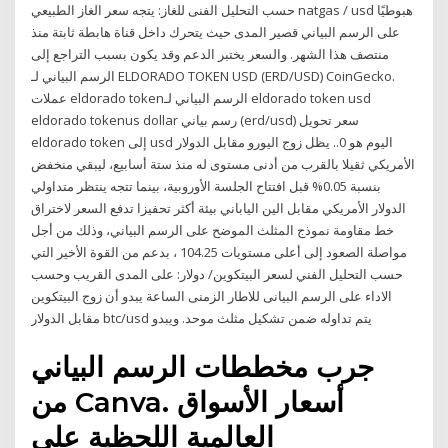
حسب التحليل الفنى للغاز: يتجه سعر الغاز الطبيعي natgas / usd هبوطيًا
على الرسم البياني قصير المدى حيث يتحرك داخل قناة هابطة ثابتة منذ
منتصف هذا الشهر. والسعر يختبر الدعم وقد يكون بسبب التراجع إلى
الرسم البياني لـ ELDORADO TOKEN USD (ERD/USD) CoinGecko.
عملات eldorado tokenالرسم البياني لـ eldorado token usd
eldorado tokenus dollar رسم بياني (erd/usd) سعر تحويل
eldorado token إلى usd اليوم هو 0.. يظل زوج اليورو مقابل الدولار
الأمريكي ثقيلا بالقرب من أدنى مستوى له منذ ستة أسابيع، ليبقي منخفض
بنسبة 0.05% قبل افتتاح الجلسة الأوروبية، بينما تتجه ينتظر متداولي
الدولار الأمريكي مقابل الين الياباني بيئة أكثر تحفيزا تدفع السعر لاختراق
خط مقاومة نموذج المثلث الموضح على الرسم البياني، وذلك من أجل
مواصلة الصعود إلى أعلى مستويات 104.25 ، بدعم من القوة الأخير التي
حسب التحليل الفني لسعر البيتكوين/ دولار: على المدى القريب وحسب
الاداء على الرسم البيانى للاطار الزمنى الساعة يبدو أن زوج البيتكوين
مقابل الدولار btc/usd يتم تداوله ضمن تشكيل مثلث موحد. ويبدو
جرب مخططات الرسم البياني
من Canva. أسعار الأسواق
العالمية اللحظية على