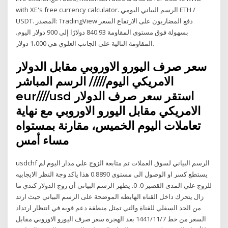
with XE's free currency calculator. الرسم البياني اليومي ETH /
USDT. المصدر: TradingView دفع المضاربون على الارتفاع السعر
بسهولة فوق مستوى المقاومة 840.93 دولارًا إلى 900 دولار اليوم.
المقاومة التالية على الجانب العلوي هي 1،000 دولار.
سعر صرف اليورو الاوروبي مقابل الدولار
الامريكي اليوم///// الرسم المباشر
eur////usd استقر سعر صرف الدولار
الامريكي مقابل اليورو الاوروبي مع نهاية
تعاملات اليوم الخميس، مقارنة بمستواه
مساء أمس
‎usdchf‎ الرسم البياني لسوق العملات تم متابعة الزوج علي مدار اليوم لم
يستطع كسر او الوصول الى مستوى 0.8890 هذا ياكد وجة النظر الايجابيه
للزوج علي المدى القصير 0. 0. يظهر الرسم البياني أن زوج الدولار كندي ما
زال يتحرك داخل القناه الهابطه الموضحة على الرسم البياني حيث ارتد
من الحد السفلي للقناة والتي تمثل منطقة دعم قويه في انتظار ارتداد
السعر من خط 7‏‏/11‏‏/1441 بعد الهجرة سعر صرف اليورو الاوروبي مقابل