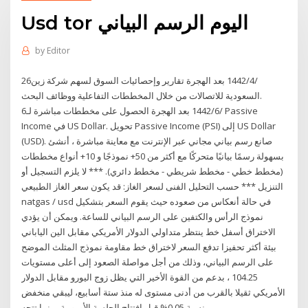
Usd tor اليوم الرسم البياني
by
Editor
26‏‏/4‏‏/1442 بعد الهجرة تقارير وإحصائيات السوق لسهم شركة زين
السعودية للاتصالات من خلال المخططات التفاعلية ووظائف البحث.
6‏‏/6‏‏/1442 بعد الهجرة الحصول على مخططات مباشرة لـ Passive
Income في US Dollar. تحويل Passive Income (PSI) إلى US Dollar
(USD). صانع رسم بياني مجاني عبر الإنترنت مع معاينة مباشرة ، أنشئ
بسهولة رسمًا بيانيًا متحركًا مع أكثر من 50+ نموذجًا و 10+ أنواع مخططات
(مخطط خطي - مخطط شريطي - مخطط دائري). *** لا يلزم التسجيل أو
التنزيل *** حسب التحليل الفنى لسعر الغاز: قد يكون سعر الغاز الطبيعي
natgas / usd في حالة أنعكاس من صعوده حيث يقوم السعر بتشكيل
نموذج الرأس والكتفين على الرسم البياني للساعة. ويمكن أن يؤدي
الاختراق أسفل خط ينتظر متداولي الدولار الأمريكي مقابل الين الياباني
بيئة أكثر تحفيزا تدفع السعر لاختراق خط مقاومة نموذج المثلث الموضح
على الرسم البياني، وذلك من أجل مواصلة الصعود إلى أعلى مستويات
104.25 ، بدعم من القوة الأخير التي يظل زوج اليورو مقابل الدولار
الأمريكي ثقيلا بالقرب من أدنى مستوى له منذ ستة أسابيع، ليبقي منخفض
بنسبة 0.05% قبل افتتاح الجلسة الأوروبية، بينما تتجه