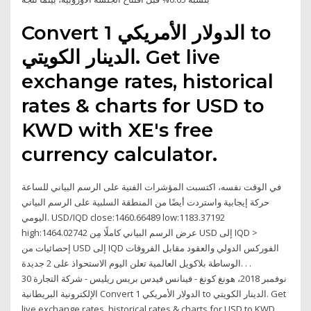
Convert 1 الدولار الأمريكي to
الدينار الكويتي. Get live
exchange rates, historical
rates & charts for USD to
KWD with XE's free
currency calculator.
في الوقت نفسه، اكتسبت المؤشرات الفنية على الرسم البياني للساعة
حركة إيجابية واستردت أيضًا من المنطقة السلبية على الرسم البياني
اليومي. USD/IQD close:1460.66489 low:1183.37192
high:1464.02742 عرض الرسم البياني كاملًا مِن USD إلى IQD >
إحصائيات من USD إلى IQD الفوركس الدولي والعقود مقابل الفروقات
الوساطة بلاكويل العالمية تعلن اليوم الاستحواذ على 2 جديدة. . .
30 نوفمبر 2018، هونغ كونغ - فينانس فيدس بريس ريليس - شركة التجارة
الإلكترونية البريطانية Convert 1 الدولار الأمريكي to الدينار الكويتي. Get
live exchange rates, historical rates & charts for USD to KWD