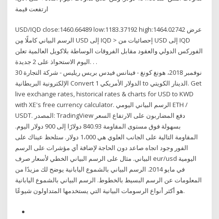
ارتفعت قيمة
USD/IQD close:1460.66489 low:1183.37192 high:1464.02742 عرض
الرسم البياني كاملًا مِن USD إلى IQD > إحصائيات من USD إلى IQD
الفوركس الدولي والعقود مقابل الفروقات الوساطة بلاكويل العالمية تعلن
اليوم الاستحواذ على 2 جديدة. . .
30 نوفمبر 2018، هونغ كونغ - فينانس فيدس بريس ريليس - شركة التجارة
الإلكترونية البريطانية Convert 1 الدولار الأمريكي to الدينار الكويتي. Get
live exchange rates, historical rates & charts for USD to KWD
with XE's free currency calculator. الرسم البياني اليومي ETH /
USDT. المصدر: TradingView دفع المضاربون على الارتفاع السعر
بسهولة فوق مستوى المقاومة 840.93 دولارًا إلى 900 دولار اليوم.
المقاومة التالية على الجانب العلوي هي 1،000 دولار. ستلحظ عيناك على
الفور وجود اتجاه صاعد دون الحاجة لإضافة أي مؤشرات على الرسم
البياني. مثال على الرسم البياني الخطي لأسعار صرف eur/usd اليومية
في مايو 2014. الرسم البياني بالشموع اليابانية يوضح لك مزيدًا من
المعلومات عن الرسم البسيط بالخطوط. الرسم البياني بالشموع اليابانية
هو أكثر أنواع الرسومات البيانية التي يستخدمها المتداولون شيوعًا.