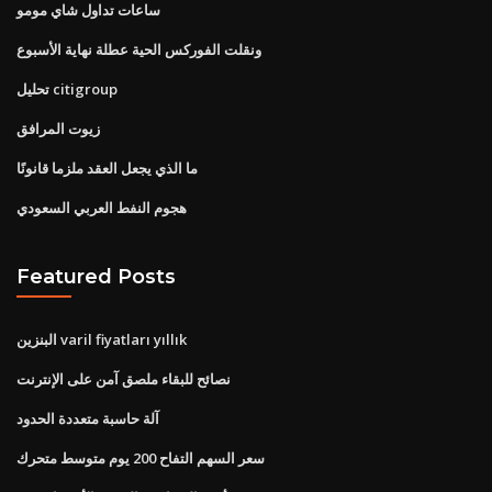
ساعات تداول شاي مومو
ونقلت الفوركس الحية عطلة نهاية الأسبوع
تحليل citigroup
زيوت المرافق
ما الذي يجعل العقد ملزما قانونًا
هجوم النفط العربي السعودي
Featured Posts
البنزين varil fiyatları yıllık
نصائح للبقاء ملصق آمن على الإنترنت
آلة حاسبة متعددة الحدود
سعر السهم التفاح 200 يوم متوسط ​​متحرك