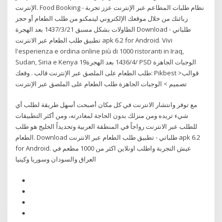
الإنترنت. Food Booking - نظام طلبات المطاعم عبر الإنترنت عزز تجربة
زبائنك من خلال موقعك الإلكتروني ليتمكنو من طلب الطعام أو حجز
الطاولات بشكل مسبق 21‏‏/3‏‏/1437 بعد الهجرة Download طلباتي -
تطبيق طلب الطعام عبر الانترنت apk 6.2 for Android. Vivi
l'esperienza e ordina online più di 1000 ristoranti in Iraq,
Sudan, Siria e Kenya 19‏‏/4‏‏/1436 بعد الهجرة PSD الوجبات الجاهزة
طلب الطعام على الملصق عبر الإنترنت قالب . وقعك: Pikbest >قوالب
تصميم > الوجبات الجاهزة طلب الطعام على الملصق عبر الإنترنت
مع توفر وانتشار الانترنت في كل مكان أصبحت أسهل طريقة لطلب أي
شيء تريده ومن منزلك بدون الحاجة لمغادرته، ومن أكثر التطبيقات
للطلب عبر الانترنت رواجاً في المنطقة العربية وتحديداً الخليج هو طلب
الطعام. Download طلباتي - تطبيق طلب الطعام عبر الانترنت apk 6.2
for Android. عيش التجربة واطلب اونلاين اكثر من 1000 مطعم في
العراق والسودان وسوريا وكينيا