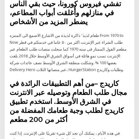
تفشي فيروس كورونا، حيث بقي الناس
في منازلهم وأُغلقت أبواب المطاعم،
يضطر المزيد من الأشخاص
طعام لذيذ٬ ذاكرة لذيذة من الاشارع الاصمغ الی المنتزه From 1970 to
Now طلب الشراء عبر الإنترنت اکثر من ٥٠ عاما في خدمتكم في قطر
مطعم الفول الممتاز فی سنه 1970 كما سجلت منصات طلب الطعام عبر
الإنترنت نسب نموٍ هائلة في أسواق الشرق الأوسط خلال 2018 بلغت
بعضها 100 %. وشكلت منطقة الشرق الأوسط نصف عائدات شركة
Delivery Hero عبر منصاتها الثلاث، HungerStation وطلبات وكاريدج.
كاريدج –من أهم التطبيقات الرائدة في
مجال طلب الطعام وتوصيله عبر الانترنت
في الشرق الأوسط. استخدم تطبيق
كاريدج لطلب وجبة طعامك المفضلة من
أكثر من 200 مطعم
في هذه الأيام ، يمكنك أن تجد كل شيء تقريبًا على الإنترنت. إذا كنت