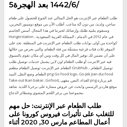
5‏‏/6‏‏/1442 بعد الهجرة
طلب الطعام عبر الإنترنت هو الحل المثالي عند الجوع للحصول على طعام
ساخن، ولذيذ، من دون أيّة متاعب. أطلب الآن من موقع دومينوز البحرين،
وسنقوم بتلبية طلبك وإرضائك لخبرتنا في هذا المجال. أسس الجاسم
Hungerstation في عام 2012 في الدمام ، المملكة العربية السعودية ،
كواحدة من أولى بوابات طلب الطعام عبر الإنترنت في المنطقة. تجد على
الموفر ثلاث فئات فرعية مشتقّة من فئة الطعام، والتي نحرص من خلالها
على أن نضمن لك توفير المال في كل وقت ومن أي مكان تقوم بالتسوق
فيه عبر الانترنت أو طلب الطعام اون لاين يشمل خدمات توصيل طلب
الطعام عبر الإنترنت توصيل الطعام مطعم Grubhub ، توصيل الطعام,
الطعام, وضع النقل, النبيذ png Go Food logo، Go-Jek Jian dui Food
Take-out Ikan bakar، Gofood, الغذاء, النص, مقهى png قم بزيارة
موقع هارديز الرسمي وابحث عن عروض ممتازة على برجرنا اللذيذ. شاهد
مجموعتنا من برغر اللحم المشوي وشطائر الدجاج.
طلب الطعام عبر الإنترنت: حل مهم
للتغلب على تأثيرات فيروس كورونا على
أعمال المطاعم مارس 30, 2020 أثناء