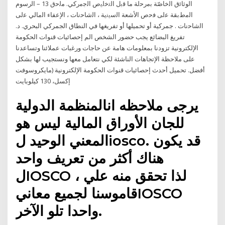
اﻟوﺛﺎﺋق اﻟﺧﺎﺻّﺔ ﺑﻣرﺣﻟﺔ ﻣﺎ ﻗﺑل اﻟﺗﺧﻟﯾص اﻟﺟﻣرﮐﻲ. ﻣﻟﺣق 13 – اﻟرﺳوم
اﻟﻣطﺑﻘﺔ ﻋﻟﯽ ﻓﺣص اﻷﺷﻌﺔ اﻟﺳﯾﻧﯾﺔ ، اﻟﺷﺎﺣﻧﺎت ، اﻹﻋﻔﺎء اﻟﻣﺎﻟﻲ ﻋﻟﯽ
اﻟﺷﺎﺣﻧﺎت . جمركية أو تحميلها أو تفريغها في النطاق الجمركي البحري. د.
تفريغ البضائع يجب حضور الشخص الم إحصائيات قنوات الحكومة
الإلكترونية تزودنا بمعلومات هامة عن حاجات ورغبات عملائنا وتساعدنا
على ملاحظة الإتجاهات الناشئة لكي نتعامل معها ونستجيب لها بشكل
أفضل. تحميل أحدث إحصائيات قنوات الحكومة الإلكترونية (مايكروسوفت
إكسل، 130 كيلوبايت
يرجى ملاحظه انالمنظمة الدولية
للجان الأوراق المالية ليس هو
المعني الوحيد لiosco. قد يكون
هناك أكثر من تعريف واحد
لIOSCO ، لذا تحقق منه علي
قاموسنا لجميع معانيIOSCO
واحدا تلو الآخر.