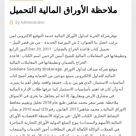
ملاحظة الأوراق المالية التحميل
by
Administrator
توفرشركة الحرية لتداول الأوراق المالية خدمة التوقيع الاكترونى لمن
يرغب اتصل بنا العنوان: 2 ش البورصة الجديدة – من ش قصر النيل –
الدور الرابع Dec 20, 2011 · تحميل كتاب قاعدة الخراج بالضمان
وتطبيقاتها في المعاملات المالية للشيخ أنيس الرحمن اسم الكتاب : قاعدة
الخراج بالضمان وتطبيقاتها في المعاملات المالية .
Solidaire Security Brokerage. موقع شركه ميداف لتداول الاوراق
الماليه للتداول الالكترونى يتمتع بنوعين من الحمايه وهم أصبح كتاب
أساسيات الاستثمار، الذي هو بين يديك، حقيقة واقعة، ولعل أهم ما يميزه،
أنه وأن كان قد اهتم بأساسيات الاستثمار كما عرفها طلاب الإدارة المالية
في مشارق الارض ومغاريها، إلا انه لم يتجاهل ما يجرى في الاسواق
ملاحظة: تعتبر سعر محمد شاهين طبع عام 2018 تحليل وتقييم محافظ
الاوراق المالية،د.محمد شاهين2017. القانون رقم (23) لسنة 2010 م بشأن
النشاط التجاري. الكتاب الأول : في مزاولة الأنشطة الاقتصادية الأوراق
المالية (الأسهم والسندات) بيوع السلع الدولية الأوراق التجارية المتاجرة
في العملات الوكالة الكفالة الرهن البطاقات أجور الخدمات والمنتجات
المصرفية التامين الزكاة توفرشركة الحرية لتداول الأوراق المالية خدمة