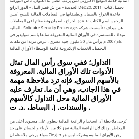
المالية خدمة التوقيع الاكترونى لمن يرغب اتصل بنا العنوان: 2 ش البورصة
الجديدة – من ش قصر النيل – الدور الرابع Dec 20, 2011 · تحميل كتاب
قاعدة الخراج بالضمان وتطبيقاتها في المعاملات المالية للشيخ أنيس
الرحمن اسم الكتاب : قاعدة الخراج بالضمان وتطبيقاتها في المعاملات
المالية . Solidaire Security Brokerage. عن ميداف : تأسست شركة
ميداف للسمسرة في الأوراق المالية المعروفة سابقا باسم سوليدير في
عام 2007 م برأس مال 50 مليون جنيه مصري . عرض مزيدا من ملفات
التحميل. الخدمات الإلكترونية قائمة الوسطاء الأوراق المالية
اﻟﺗداوﻝ؛ ﻓﻔﻲ ﺳوق رأس اﻟﻣﺎﻝ ﺗﻣﺛﻝ
اﻷدوات ﺗﻠك اﻷوراق اﻟﻣﺎﻟﻳﺔ. اﻟﻣﻌروﻓﺔ
ﺑﺎﻷﺳﻬم اﻟﺳوق، ﻓﺈﻧﻪ ﺗرد ﻣﻼﺣظﺔ ﻣﻬﻣﺔ
ﻓﻲ ﻫذا اﻟﺟﺎﻧب، وﻫﻲ أن ﻣﺎ. ﺗﻌﺎرف ﻋﻠﻳﻪ
اﻷوراق اﻟﻣﺎﻟﻳﺔ ﻣﺣﻝ اﻟﺗداوﻝ ﻛﺎﻷﺳﻬم
واﻟﺳﻧدات. (. اﻟﺑﺳﺎط، .د. ت .
يُرجى ملاحظة أن استخدام الرافعة المالية ينطوي على مستوى أعلى من
المخاطر، وذلك لأن الرافعة المالية تعزز كلا من الأرباح والخسائر على حد
سواء. يرجى ملاحظه انZiegler رهن الأوراق المالية، وشركة ليس هو