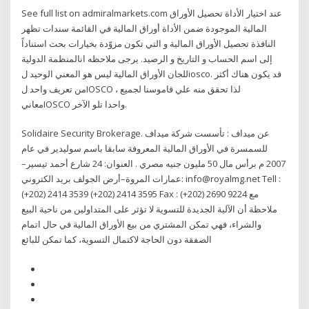
See full list on admiralmarkets.com عند اختيار الأداة تحصيل الأوراق
المالية الموجودة ضمن الأداة أوراق المالية في القائمة سندات تظهر
النافذة تحصيل الأوراق المالية و التي تكون مزوّدة بخيارات بحث استناداً
إلى اسم الحساب و التاريخ و الرصيد. يرجى ملاحظه انالمنظمة الدولية
للجان الأوراق المالية ليس هو المعني الوحيد لiosco. قد يكون هناك أكثر
من تعريف واحد لIOSCO ، لذا تحقق منه علي قاموسنا لجميع
معانيIOSCO واحدا تلو الآخر.
Solidaire Security Brokerage. عن ميداف : تأسست شركة ميداف
للسمسرة في الأوراق المالية المعروفة سابقا باسم سوليدير في عام
2007 م برأس مال 50 مليون جنيه مصري . العنوان: 24 شارع أحمد تيسير–
عمارات المروة–أرض الجولف بريد الكتروني: info@royalmg.net Tell :
(+202) 2414 3539 (+202) 2414 3595 Fax : (+202) 2690 9224 مع
ملاحظة أن الآلية الجديدة للتسوية لا تؤثر على المتداولين من ناحية البيع
والشراء، فهي تمكن المشتري من بيع الأوراق المالية في حال اتمام
الصفقة دون الحاجة لاكتمال التسوية، كما تمكن للبائع