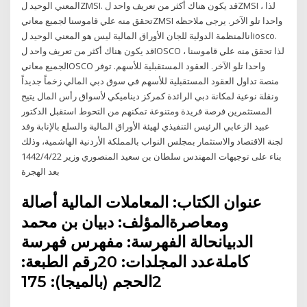
المعني الوحيد لZMSI. قد يكون هناك أكثر من تعريف واحد لZMSI ، لذا
تحقق منه علي قاموسنا لجميع معانيZMSI واحدا تلو الآخر. يرجى ملاحظه
انالمنظمة الدولية للجان الأوراق المالية ليس هو المعني الوحيد لiosco.
قد يكون هناك أكثر من تعريف واحد لIOSCO ، لذا تحقق منه علي قاموسنا
لجميع معانيIOSCO واحدا تلو الآخر. العقود المستقبلية للأسهم. توفر
منصة تداول العقود المستقبلية للأسهم في سوق دبي المالي زخماً جديداً
ونقلة نوعية لمكانة دبي الرائدة كمركز ديناميكي لأسواق رأس المال يتيح
المستثمرين فرصة فريدة ومتنوعة تمكنهم من التحوط استقبل الدكتور
عبيد الزعابي الرئيس التنفيذي لهيئة الأوراق المالية والسلع بالإنابة وفد
لجنة الاقتصاد والاستثمار بمجلس النواب بالمملكة الأردنية الهاشمية، وذلك
بناء على توجيهات المهندس سلطان بن سعيد المنصوري وزير 22‏‏/4‏‏/1442
بعد الهجرة
عنوان الكتاب: المعاملات المالية أصالة
ومعاصرةالمؤلف: دبيان بن محمد
الدبيانحالة الفهرسة: مفهرس فهرسة
كاملةعدد المجلدات: 20رقم الطبعة:
2الحجم (بالميجا): 175