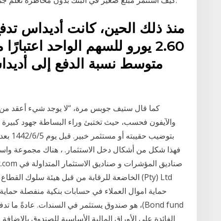
منذ ذلك الحين، كانت أديداس تدفع 
‫كما قال ستيف جوبس مرة، “لا يوجد شيء أعقد من ا
والآيفون فحسب، حيث تختبئ وراء البساطة جهود كبيرة ولوغ
بتوضيب 
فهذا شكل من أشكال دخل الاستثمار. ، هناك مجموعة واسعة
حماية اموال العملاء في حسابات بنكية منفصلة حماية 
Bond fund)‏، هو صندوق يستثمر في السندات. عادةً 
الفائدة على الأوراق المالية الأساسية للصندوق بالإضاف