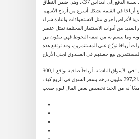
للسهم الواحد اعتبارًا من السنة المالية 2018. يبلغ متوسط نسبة الدفع إلى أديداس 37٪، وهي ضمن النطاق
 التي لا تدفع أرباحًا في القيمة بشكل أسرع من أرباح الأسهم.
لنقدية لأغراض أخرى مثل الاستحواذات وإعادة شراء
العديد من أدوات الاستثمار المختلفة تمثل عنصر
رونة وما تتسم به من صفة التحوط فهي تتكون من
 أرباحًا توزَّع على المستثمرين، وقد ترتفع هذه
سجلت وحدة إدارة الأصول، التي تدير صناديق "الواحة كابيتال" في الأسواق الناشئة، أرباحاً صافية بواقع 300,1
مليون درهم في الربع الثاني 2020، مما عوض خسارة قيمتها 297,2 مليون درهم بسعر السوق في الربع كيف