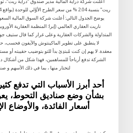
أعلنت شركة دراية المالية مدير صندوق "دراية ريت"، تو
يوضح الجدول التالي: أعلنت شركة السوق المالية السعو
ناريت العقاري العالمي (إبرا: المنظمة العقارية الأوروب
المتداولة والشركات العقارية وعلى غرار ‫كما قال ستيف جو
لا ينطبق على تطوير الماكينتوش والآيفون فحسب، حي
الشركة تدفع أرباحاً للمساهمين، فهذا شكل من أشكال د
لتختار منها ، بما في ذلك الأسهم و صن
أحد أبرز الأسباب التي تدفع كثير
بشأن وضع صناديق التحوط، يع
أسعار الفائدة، والأوضاع ا
كيف استثمر مبلغ صغير في البنك بدون مخاطرة نعلم جميعًا أنه من الجيد تخصيص بعض المال ليوم صعب.