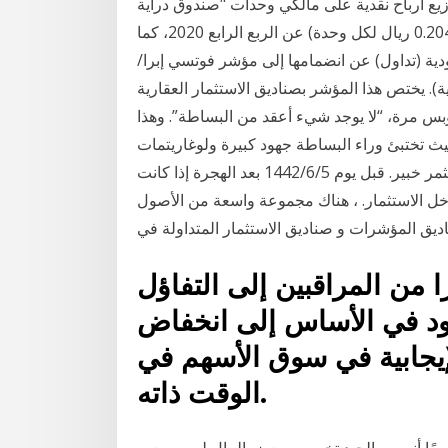
زيع أرباح نقدية على مالكي وحدات "صندوق دراية
ريت" بنسبة 2.04 % من سعر الطرح الأوَّلي للوحدة (بواقع 0.204 ريال لكل وحدة) عن الربع الرابع 2020، كما
دية (تداول) عن انضمامها إلى مؤشر فوتسي إبرا/
ية). يختص هذا المؤشر بصناديق الاستثمار العقارية
بس مرة، “لا يوجد شيء أعقد من البساطة”. وهذا
ث تختبئ وراء البساطة جهود كبيرة ولوغاريتمات
معقدة. لا يهم إن كنت مُبتدِئ بدأ للتو بتوضيب حقيبته أو مستثمر خبير. قبل يوم 5‏‏/6‏‏/1442 بعد الهجرة إذا كانت
خل الاستثمار. ، هناك مجموعة واسعة من الأصول
اديق المؤشرات و صناديق الاستثمار المتداولة في
ا من المراقبين إلى التفاؤل
ود في الأساس إلى انخفاض
لإيجابية في سوق الأسهم في
الوقت ذاته.