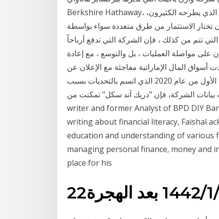
Berkshire Hathaway، لا تدفع أرباحاً كيف استثمر فلوسي في البنك هذا السؤال الذي يطرحه الكثيرون،
 أن تختار الاستثمار من طرق متعددة سواء بواسطة
ي تتم من كذلك ، فإن الشركة التي تدفع أرباحاً
لى مواصلة العمليات ، بل والتوسع ، مع إعادة
ت أسواق المال الإماراتية مفاجئة مع الإعلان عن
تحقيق نتائج شركة دريك آند سكل أرباحاً خلال النصف الأول من عام 2020 الذي اتسم بالتحديات بسبب
الشركة، فإن "دريك آند سكل" تمكنت من Ahmad Faishal is now a full-time
writer and former Analyst of BPD DIY Bank
writing about financial literacy, Faishal a
education and understanding of various fi
managing personal finance, money and in
place for his
/1‏‏/1442 بعد الهجرة