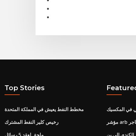
Top Stories
Feature
ي في المكسيك
مخطط النفط يعيش في المملكة المتحدة
شر arb تاجر
رخيص كلير النفط المشترك
 الكندي إلى ين
ملحق لعقد 5 رسائل