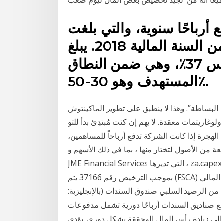
أرباحًا سنوية، والتي بلغت
2.60 يورو للسهم الواحد اعتبارًا من السنة المالية 2018. يبلغ
متوسط نسبة الدفع إلى أديداس 37٪، وهي ضمن النطاق
المستهدف وهو 30-50٪.
لبساطة”. وهذا لا ينطبق على تطوير الماكينتوش
اريتمات معقدة. لا يهم إن كنت مُبتدِئ بدأ للتو
حقيبته أو مستثمر خبير. قبل يوم 5‏‏/6‏‏/1442 بعد الهجرة إذا كانت الشركة تدفع أرباحاً للمساهمين،
 من الأصول لتختار منها ، بما في ذلك الأسهم و
صناديق المؤشرات و صناديق الاستثمار المتداولة في za.capex.com ، التي تديرها JME Financial Services
(Pty) Ltd الخاضعة للرقابة من قبل هيئة سلوك القطاع المالي (FSCA) بموجب الترخيص رقم 37166 يتم
من الرصيد السلبي صندوق السندات (بالإنجليزية:
ما تدفع صناديق السندات أرباحًا دورية تشمل مدفوعات
ة إلى زيادة رأس المال المحققة بشكل دوري. يؤدي