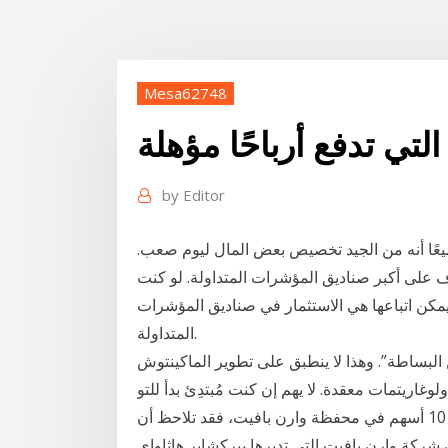
Mesa62748
تي تدفع أرباحًا مؤهلة
by
Editor
عًا أنه من الجيد تخصيص بعض المال ليوم صعب.
ف على أكبر صناديق المؤشرات المتداولة. لو كنت
مكن اتباعها هي الاستثمار في صناديق المؤشرات
المتداولة.
لبساطة”. وهذا لا ينطبق على تطوير الماكينتوش
اريتمات معقدة. لا يهم إن كنت مُبتدِئ بدأ للتو
بتوضيب حقيبته أو مستثمر خبير إذا ألقيت نظرة على اكبر 10 أسهم في محفظة وارن بافيت، فقد تلاحظ أن
 شركة وارن بافيت التي تديرها بيركشاير هاثاواي