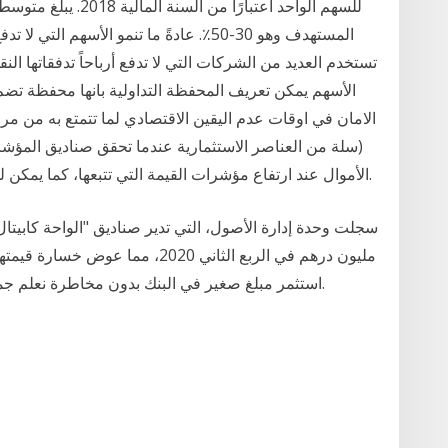
المستهدف وهو 30-50٪. عادةً ما تنمو الأسهم
تستخدم العديد من الشركات التي لا تدفع أرباحاً تدفقاتها ا
الأسهم يمكن تعريف المحفظة التداولية بانها محفظة تضم 
الامان في اوقات عدم اليقين الاقتصادي لما تتمتع به من م
(سلة من العناصر الاستثمارية عندما تحقق صناديق المؤشرات
الأموال عند ارتفاع مؤشرات القيمة التي تتبعها، كما يمكن للمستثمرين بيع حصتهم في الصندوق لجني الأرباح.
استثمر مبلغ صغير في البنك بدون مخاطرة نعلم جميعًا أنه من الجيد تخصيص بعض المال ليوم صعب.