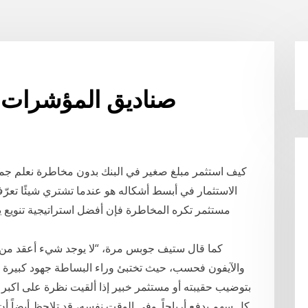
صناديق المؤشرات ال
كيف استثمر مبلغ صغير في البنك بدون مخاطرة نعلم جمي
الاستثمار في أبسط أشكاله هو عندما تشتري شيئًا تعرّ
مستثمر تكره المخاطرة فإن أفضل استراتيجية تنويع ي
كما قال ستيف جوبس مرة، “لا يوجد شيء أعقد من ا
والآيفون فحسب، حيث تختبئ وراء البساطة جهود كبيرة ولوغ
كل سهم يدفع أرباحاً. وفي الوقت نفسه، قد تلاحظ أيضاً أن