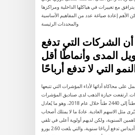
رافق مع تغييرات في هياكلها الداخلية ومراكزها
لكن الأهم إعادة صياغة عدد من المفاهيم الأساسية
والمحددات الرئيسة
لى أن الشركات التي تدفع
طويل المدى وأنماطًا أقل
 على محاكاة أدائها لأداء المؤشرات التي تتبعها
ات. ارتفعت حيازة الذهب لدى صناديق المؤشرات
العالمية المتداولة والمدعومة بالمعدن النفيس بنحو 69 طناً إلى 2440 طناً خلال عام 2018، وهو ما يُعادل
رى مثل الاسهم العادية. عادةً ما لا يمتلك أصحاب
مين السنوية، ولكن لديهم أولوية أعلى في تلقي
أرباح أو مدفوعات في تصفية الأعمال. منذ ذلك الحين، كانت أديداس تدفع أرباحًا سنوية، والتي بلغت 2.60 يورو