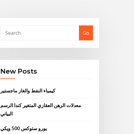
Go
New Posts
كيمياء النفط والغاز ماجستير
معدلات الرهن العقاري المتغير كندا الرسم
البياني
يورو ستوكس 500 ويكي