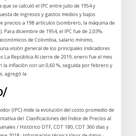
que se calculó el IPC entre julio de 1954 y
cuesta de ingresos y gastos medios y bajos
 de precios a 198 artículos (sombrero, la máquina de
s). Para diciembre de 1954, el IPC fue de 2,03%.
económicos de Colombia, salario mínimo,
na visión general de los principales indicadores
 La República Al cierre de 2019, enero fue el mes
n la inflación con un 0,60 %, seguida por febrero y
e, agregó la
10‏‏/10‏‏/1440 بعد الهجرة
midor (IPC) mide la evolución del costo promedio de
tativa del Clasificaciones del Índice de Precios al
anales / Histórico DTF, CDT 180, CDT 360 días y
e 2018 · Información técnica Visor de datos ·