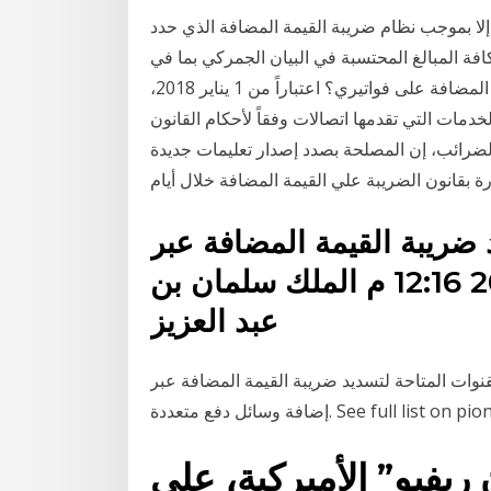
إلا بموجب نظام ضريبة القيمة المضافة الذي حدد
فة المبالغ المحتسبة في البيان الجمركي بما في
ذلك الرسوم الجمركية هل ستطبق اتصالات ضريبة القيمة المضافة على فواتيري؟ اعتباراً من 1 يناير 2018،
ات التي تقدمها اتصالات وفقاً لأحكام القانون
لضرائب، إن المصلحة بصدد إصدار تعليمات جديدة
 ضريبة القيمة المضافة عبر
الجمارك الخميس، 02 يوليه 2020 12:16 م الملك سلمان بن
عبد العزيز
قنوات المتاحة لتسديد ضريبة القيمة المضافة عبر
See full list on pioneers-solut
فيو” الأميركية، على