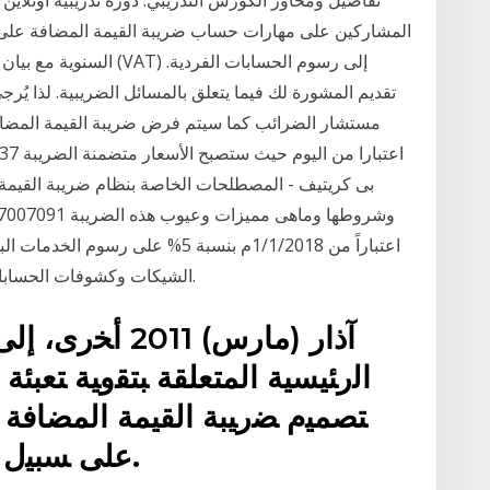
تفاصيل ومحاور الكورس التدريبي. دورة تدريبية اونلاين 
المشاركين على مهارات حساب ضريبة القيمة المضافة على ا
السنوية مع بيان يُرجى ال
مستشار الضرائب كما سيتم فرض ضريبة القيمة المضافة 
الشيكات وكشوفات الحسابات وصناديق الأمانات) وسيتم تحميلها على العميل.
ﺘﺼﻤﻴﻡ ﻀﺭﻴﺒﺔ ﺍﻟﻘﻴﻤﺔ ﺍﻟﻤﻀﺎﻓﺔ 
ﻋﻠﻰ ﺴﺒﻴل ﺍﻟﻤﺜﺎل،. ﻭﺘﻭﺠﺩ ﺃﺩﻟﺔ ﻋﻠﻰ ﺃﻥ.