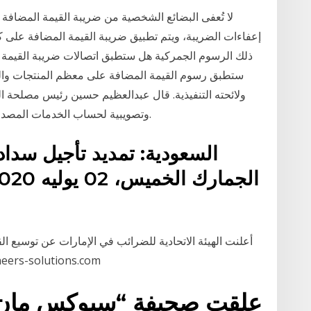
لا تُعفى البضائع الشخصية من ضريبة القيمة المضافة 
إعفاءات الضريبة، ويتم تطبيق ضريبة القيمة المضافة على كا
ستطبق رسوم القيمة المضافة على معظم المنتجات والخدم
ولائحته التنفيذية. قال عبدالعظيم حسين رئيس مصلحة ا
وتصويبية لحساب الخدمات المصدرة بقانون الضريبة علي القيمة المضافة خلال أيام.
السعودية: تمديد تأجيل سداد
أعلنت الهيئة الاتحادية للضرائب في الإمارات عن توسيع ال
إضافة وسائل دفع متعددة. ions.com
علقت صحيفة “سبوكس مان ري