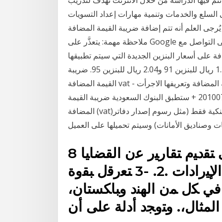
تتم فيها الدراسة من خلال الانترنت تهدف لتدريب
لسلع والخدمات وتنمية مهارات إعداد التسويات
علم أنه تتم إضافة ضريبة القيمة المضافة (VAT) إلى رسوم الحسابات الفردية.
ملاحظة مهمة: يتعذَّر على Google تقديم المشورة لك فيما يتعلق بالمسائل الضريبية. لذا يُرجى التواصل مع
على أسعار البنزين الجديدة التي سيتم تطبيقها
اعتبارا من اليوم حيث ستصبح الأسعار متضمنة الضريبة 1.37 ريال للبنزين 91 و2.04 ريال للبنزين 95. ضريبة
القيمة المضافة vat - بى كريتيف - المصطلحات الخاصة بنظام ضريبة القيمة المضافة وتعريفها الاجرأت
وشروطها وماهى مميزات وعيوب هذه الضريبة 201007007091 + ستطبق البنوك السعودية ضريبة القيمة
المضافة (vat)اعتباراً من 1/1/2018م بنسبة 5% على رسوم الخدمات البنكية فقط (مثل رسوم إصدار دفاتر
8 آذار (مارس) 2011 ﺃﺨﺭﻯ، ﺇﻟﻰ ﺘﻘﺩﻴﻡ ﺘﻘﺎﺭﻴﺭ ﻋﻥ ﺍﻟﻘﻀﺎﻴﺎ
ﺍﻟﺭﺌﻴﺴﻴﺔ ﺍﻟﻤﺘﻌﻠﻘﺔ ﺒﺘﻘﻭﻴﺔ ﺘﻌﺒﺌﺔ ﺍﻹﻴﺭﺍﺩﺍﺕ .2. -3 ﺘﻌﺭﻗل ﺒﻘﻭﺓ
ﻓﻲ ﻜل ﻤﻥ ﺍﻟﻬﻨﺩ ﻭﺒﺎﻜﺴﺘﺎﻥ،