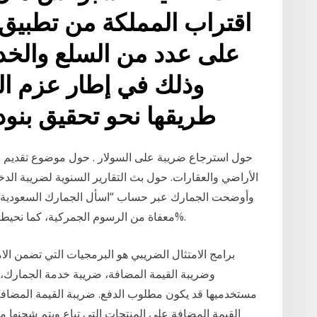
اقتراب المملكة من تطبيق 
على عدد من السلع والخدم
وذلك في إطار عزم ال
طريقها نحو تحقيق بنود رؤية 2030 ا
حول استرجاع ضريبة على السولار . حول موضوع تقديم ال
وأوضحت الجمارك عبر حساب “اسأل الجمارك السعودية” عل
معفاة من الرسوم الجمركية، كما نحيطكم علمًا بأنه يتم فرض ضريبة القيمة المضافة 15%.
برامج الامتثال الضريبي هو البرمجيات التي تضمن ال
وضريبة القيمة المضافة، ضريبة خدمة الجمارك، ض
مستخدميها قد يكون مطلوب الدفع. ضريبة القيمة المضافة