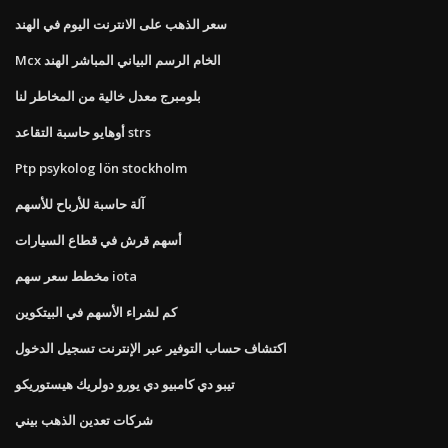
سعر الذهب على الانترنت اليوم في الهند
Mcx الخام الرسم البياني المباشر الهند
بلومبرج معدل خالية من المخاطر لنا
أوهايو حاسبة التقاعد strs
Ptp psykolog lön stockholm
آلة حاسبة للأرباح للأسهم
أسهم قرش في قطاع السيارات
مخطط سعر سهم iota
كم لشراء الأسهم في البيتكوين
اكتشاف حساب التوفير عبر الإنترنت تسجيل الدخول
تيبو دي كامبيو دي يورو دولريك هيستوريكو
شركات تعدين الذهب بيني