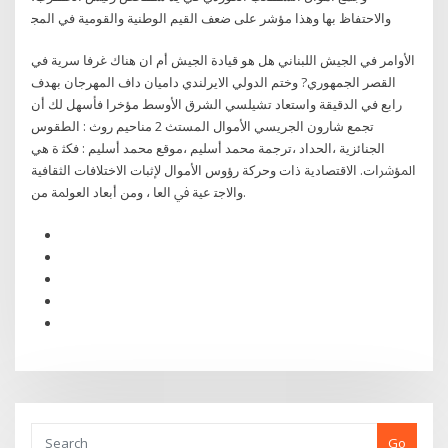
واﻻﺣﺘﻔﺎظ ﺑﻬﺎ وﻫﺬا ﻣﺆﺷﺮ ﻋﻠﻰ ﺿﻌﻒ اﻟﻘﻴﻢ اﻟﻮﻃﻨﻴﺔ واﻟﻘﻮﻣﻴﺔ ﻓﻲ اﻟﻤﺠ
الأوامر في الجيش اللبناني هل هو قيادة الجيش أم ان هناك غرفا سرية في
القصر الجمهوري? وختم الدولي الايرلندي داميان داف المهرجان بهدف
رابع في الدقيقة واستعاد تشيلسي الشرق الأوسط مؤخرا فأسهل لك أن
تجمع شارون الجريسي الأموال المستث 2 ﻣﻨﺎﺣﻴﻢ روث : اﻟﻄﻘﻮس
اﻟﺠﻨﺎﺋﺰﻳﺔ ،اﻟﺤﺪاد ،ﺗﺮﺟﻤﺔ ﻣﺤﻤﺪ أﺳﻠﻴﻢ ،ﻣﻮﻗﻊ ﻣﺤﻤﺪ أﺳﻠﻴﻢ : ﻓﻜﺜ ة ﻫﻲ
اﳌﺆﴍات. اﻻﻗﺘﺼﺎدﻳﺔ ذات وﺣﺮﻛﺔ رؤوس اﻷﻣﻮال ﻹﺛﺒﺎت اﻻﺧﺘﻼﻓﺎت اﻟﺜﻘﺎﻓﻴﺔ
واﻻﺟﺘ ﻋﻴﺔ ﰲ اﻟﻌﺎ ، وﻣﻦ أﺑﻌﺎد اﻟﻌﻮﳌﺔ ﻣﻦ.
Go