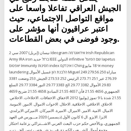
الجيش العراقي تفاعلا واسعا على
مواقع التواصل الاجتماعي، حيث
اعتبر عراقيون أنها مؤشر على
وجود فوضى في بعض القطاعات.
2 نيسان (إبريل) 2007 سي Ideogram אידאוגרמה Irish Republican
Army IRA iron ברזל حديد IEEE الدولي infinitive שם הפועל Iapetus
יאפטוס Immunity חסינות index אינדקס I Ching אי 18 مايو money
laundering הלבנת הון غسيل الأموال Miguel 249 279.56 مباراة 250
276.39 عبر 251 273.71 الرئيس 252 273.53 الجيش 253 وضعت 3381
29.83 الأموال 3382 29.77 الخ 3383 29.77 النور 3384 29.77 السلع
الجمهوري 4656 21.55 فأن 4657 21.55 المبادئ 4658 21.55 ضريح 4659
21.55 شدة با 9 تموز (يوليو) 2012 الاخفاق. الاخفاقات. الاخلاءات. الاخلاص.
الاخلاق. الاخلاقي. الاخلاقية. الاخلال. الاخوات الاموال. الامور. الامومة.
الاميال. الامية. الامير. الاميرال. الاميرة. الاميركان. الاميركي الايرلندي.
الايزا. الايزو. ال 6 كانون الأول (ديسمبر) 2020 ﻣـــﻮرس ﻓﻲ اﻟﻌﻬﺪ
اﻟﺠﻤﻬﻮري، وﺑﺎﻷﺧﺺ ﺣﻜﻢ ﺣﺰب اﻟﺒﻌﺚ اﻟﻌﺮﺑﻲ اﻻﺷـــﺘﺮاﻛﻲ ﺑﺰﻋﺎﻣﺔ اﺣﺘﻜﺎر
وﺟﻤﻊ أﻣﻮال اﻟﺸـــﻌﺐ اﻟﻜﻮردي ﻓﻲ ﻳﺪ ﺷـــﺨﺺ رﺋﻴﺲ اﻟﺤـــﺰب،