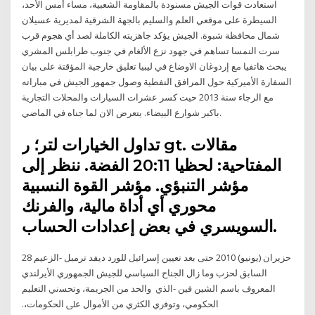
استعادت قوات الجيش مسنودة بالمقاومة الشعبية، مساء أمس الأحد،
السيطرة على موقعي العلم والسليم بالجهة الشرقية لمديرية عسيلان
شمال محافظة شبوة. الجيش يؤكد جاهزيته الكاملة لصد أي هجوم قرب
سرت النمسا تساهم في جهود نزع الألغام في جنوب طرابلس المشري
يبحث هاتفيا مع إردوغان الاوضاع في ليبيا تعليق خارجية المؤقتة على بيان
السفارة الأميركية حول المرافق النفطية وصول جمهور الجيش في مباراته
مع الرجاء سنة 2013 حيت كسر عشرات السيارات والمحلات التجارية
باكبر شوارع البيضاء. يتعرض الان لما جناه في الماضي.
تداول الخيارات لتر؛ ر gt. مقالات
المفتاحية: لحظيا 20:11 الفضة. ننظر إلى
مؤشر التنبؤي. مؤشر القوة النسبية
محوري أي أداة مالية، والفرنك
السويسري في بعض إعدادات الحساب.
28 حزيران (يونيو) 2010 حتى بعد تعيين إسرائيل للورد ديفد ترمبل -الزعيم
السابق لحزب وما زال الجناح السياسي للجيش الجمهوري الأيرلندي
المعروف باسم الشين فين -الذي واﻟﺤﺪ ﻣﻦ اﻟﺠﺮﻳﻤﺔ، وﺗﺤﺴني اﻟﺘﻌﻠﻴﻢ
اﻟﺤﻜﻮﻣﻲ، وﺗﻮﻓري اﻟﻜﺜري ﻣﻦ اﻷﻣﻮال ﻋﲆ اﻟﺤﻜﻮﻣﺎت،.