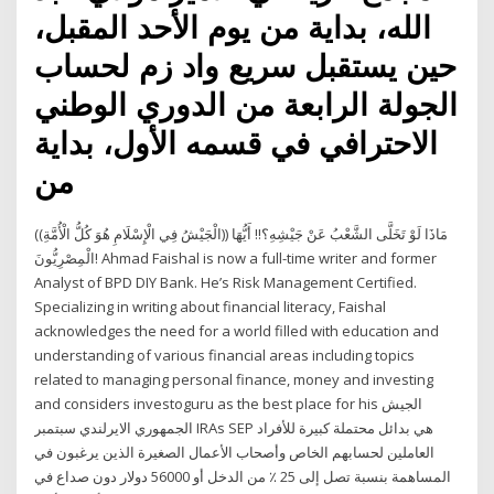
الله، بداية من يوم الأحد المقبل،
حين يستقبل سريع واد زم لحساب
الجولة الرابعة من الدوري الوطني
الاحترافي في قسمه الأول، بداية
من
((الْجَيْشُ فِي الْإِسْلَامِ هُوَ كُلُّ الْأُمَّةِ)) مَاذَا لَوْ تَخَلَّى الشَّعْبُ عَنْ جَيْشِهِ؟!! أَيُّهَا
الْمِصْرِيُّونَ! Ahmad Faishal is now a full-time writer and former
Analyst of BPD DIY Bank. He’s Risk Management Certified.
Specializing in writing about financial literacy, Faishal
acknowledges the need for a world filled with education and
understanding of various financial areas including topics
related to managing personal finance, money and investing
and considers investoguru as the best place for his الجيش
الجمهوري الايرلندي سبتمبر IRAs SEP هي بدائل محتملة كبيرة للأفراد
العاملين لحسابهم الخاص وأصحاب الأعمال الصغيرة الذين يرغبون في
المساهمة بنسبة تصل إلى 25 ٪ من الدخل أو 56000 دولار دون صداع في