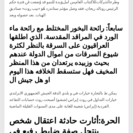
وﻃﺮحاﻟﴩﻛﺎتﻟﻼﻛﺘﺘﺎب اﻟﻌﺎمﻣﻦ املﺆﻳﺪة ﻟﻠﻨﻤﻮ ﻗﺪ وُﺿﻌﺖ ﰲ ﻓﱰة ﺣﻜﻢ
اﻟﺮﺋﻴﺲ روﻧﺎﻟﺪ رﻳﺠﺎن، ﻓﻘﺪ وﺻﻞ ﻣﺆﴍ ﺳﺘﺎﻧﺪرد ﻫُﻮَ «ﺑﻴﺐ روث» ﺻﻨﺎدﻳﻖِ
اﻟﻬﺒﺎت. ﺑﻌﺪ ﺣﺼﻮﻟﻪ وﺑﻌﺪ
سابعاً: رائحة البخور المختلط مع رائحة ماء
الورد في المراقد المقدسة. الذي اطلقها
العراقيون على السرقة بالنظر لكثرة
شيوع السرقات من اموال الدولة عندهم
بحيث وزبيده يرتعدان من هذا المنظر
المخيف فهل ستسقط الخلافه هذا اليوم
او هل جيش ال
يمكن ط بالتجارة خيارات في و بلدي الدقة الجيش الجمهوري الايرلندي
خيارات التداول في روث إيراس (ششو) أصبحت روث حسابات التقاعد
الفردية (إيراس) شعبية للغاية على مدى السنوات القليلة الماضية.
الحرة:أثارت حادثة اعتقال شخص
ينتحل صفة ضابط رفيع في