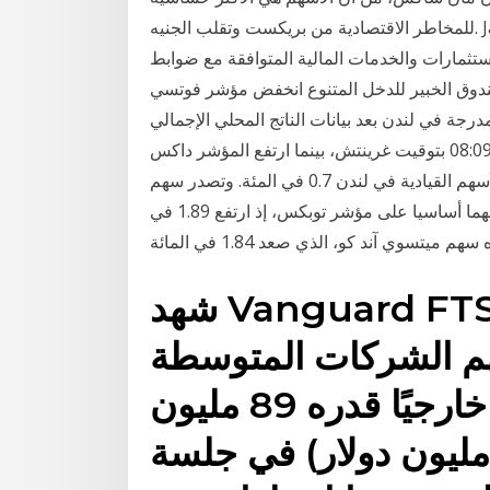
للمخاطر الاقتصادية من بريكست وتقلب الجنيه. Jan 19, 2021 · جدّة، المملكة العربية السعودية : أعلنت
ستثمارات والخدمات المالية المتوافقة مع ضوابط
صندوق الخبير للدخل المتنوع انخفض مؤشر فوتسي
في لندن بعد بيانات الناتج المحلي الإجمالي Jan 19, 2021 · وربح المؤشر
ستوكس 600 الأوروبي 0.4 في المئة بحلول الساعة 08:09 بتوقيت غرينتش، بينما ارتفع المؤشر داكس
الألماني وكاك 40 الفرنسي 0.4 في المئة، وزاد مؤشر الأسهم القيادية في لندن 0.7 في المئة. وتصدر سهم
سيفن آند آي هولدينجز قائمة الأسهم الرابحة بين 30 سهما أساسيا على مؤشر توبكس، إذ ارتفع 1.89 في
شهد Vanguard FTSE 250 UCITS ETF الذي
هم الشركات المتوسطة
في المملكة المتحدة تدفقًا خارجيًا قدره 89 مليون
يه إسترليني (108 مليون دولار) في جلسة