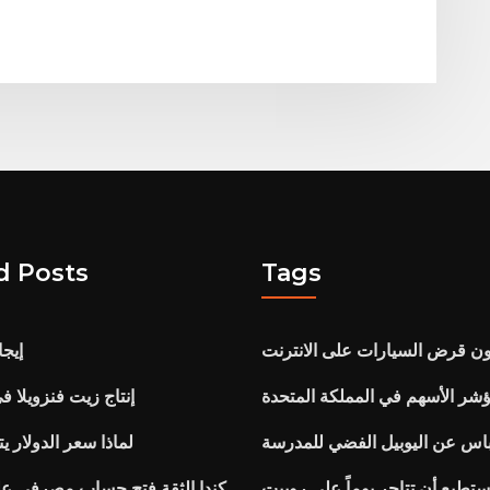
d Posts
Tags
تون قرض السيارات على الانترنت
إيجا
شر الأسهم في المملكة المتحدة
إنتاج زيت فنزويلا في ن
باس عن اليوبيل الفضي للمدرسة
لماذا سعر الدولار يت
تطيع أن تتاجر يوماً على روبيت
Td كندا الثقة فتح حساب مصرفي عل