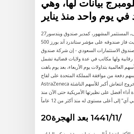
لومبرج بيانات لها، وهي
27‏‏/5‏‏/1442 بعد الهجرة 26‏‏/5‏‏/1442 بعد الهجرة تقاعد جون نيف، المستثمر المشهور، كمدير صندوق ويندسور
في فانجارد في عام 1995 ، بعد مهنة امتدت 30 عامًا، حيث فاز صندوقه على مؤشر ستاندرد آند بورز 500
ركة صندوق الاستثمارات السعودي - إن شركة صندوق
بية ولها مكاتب في عدة ولايات قضائية تشمل
م العالمية بتداولات يوم الأربعاء، بعد يوم باهت
من موافقة المملكة المتحدة على لقاح COVID-19 الذي طورته شركة
AstraZeneca وجامعة أكسفورد، كما استعدت لإقرار صفقة التجارة بعد خروج انتعاش أكبر للأسهم الناشئة
 أداء أفضل على نظيرتها الأمريكية حتى الآن منذ
20‏‏/11‏‏/1441 بعد الهجرة
اراً اليوم: - تراجع مؤشر نيكي الياباني (Nikkei 225) في طوكيو