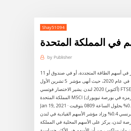
Shay51094
 في المملكة المتحدة
by
Publisher
11 كانون الثاني (يناير) 2021 ويمكن للمستثمرين الاستثمار في أسهم الطاقة المتجددة، أو في صندوق أو
ائتمان الأسهم في المملكة المتحدة مرّت بعام صعب في عام 2020، حيث أنهى مؤشر 5 تشرين الأول
(أكتوبر) 2020 لندن. يشير الاختصار فوتسي FTSE إلى Financial Times و Stock Exchange، صندوق مؤشر
Jan 19, 2021 · وربح مؤشر “ستوكس 600” للأسهم الأوروبيىة بنسبة 0.4% بحلول الساعة 0809 بتوقيت
جرينتش، بينما ارتفع المؤشر “داكس” الألماني و”كاك 40″ الفرنسي 0.4% وزاد مؤشر الأسهم القيادية في لندن
رصة لندن، يركز على الأسهم المحلية في المملكة
ن مان ساكس، من أن الأسهم هي الأكثر حساسية