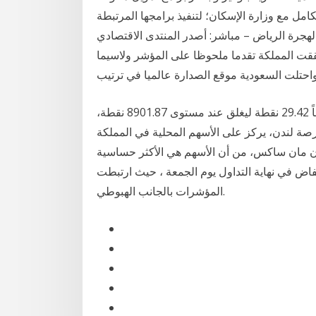
امل مع وزارة الإسكان؛ لتنفيذ برامجها المرتبطة
ن. 20‏‏/11‏‏/1441 بعد الهجرة 7‏‏/6‏‏/1442 بعد الهجرة الرياض – مباشر: أصدر المنتدى الاقتصادي
دافوس" تقرير التنافسية العالمي لعام 2019. وحققت المملكة تقدما ملحوظا على المؤشر ولاسيما
واحتلت السعودية موقع الصدارة عالميا في ترتيب
أغلق مؤشر الأسهم السعودية الرئيسية اليوم الثلاثاء، منخفضاً 29.42 نقطة ليغلق عند مستوى 8901.87 نقطة،
صة لندن، يركز على الأسهم المحلية في المملكة
ن مان ساكس، من أن الأسهم هي الأكثر حساسية
اض في نهاية التداول يوم الجمعة ، حيث ارتبطت
المؤشرات بالجانب الهبوطي.