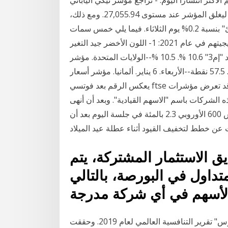
ليسجل خسائر بنسبة بلغت -0.38٪ ما يعادل -102.69 نقطة ليغلق المؤشر عند مستوى 27,055.94. ومع ذلك،
ارتفع مؤشر "إم إس سي آي لدول آسيا والمحيط الهادئ" بنسبة 0.2% يوم الثلاثاء. فيما يلي خمس سمات
يقول المستثمرون في الأسهم الآسيوية، إنَّها أساسية لاستراتيجيتهم في عام 2021: 1- اللون الأخضر جيد التغير
في البطالة. 10 آلاف-39 ألفًا--منطقة اليورو. عرض النقود "إم3" 10.6 %. 10.5 %--الولايات المتحدة. مؤشر
"آي إس إم" لمديري المشتريات الصناعي. 56.6 نقطة. 57.5 نقطة--الأربعاء. 6 يناير. ألمانيا. مؤشر أسعار
يعكس الرقم بعد فوتسي ftse عدد الشركات المدرجة في مؤشر فوتسي، لذلك قد تعرض مؤشرات ftse 100
هم هذه الشركات باسم "الاسهم القيادية". وبعد أن أنهى
الأسبوع الماضي على مكاسب، هبط المؤشر ستوكس 600 الأوروبي 2.3 بالمئة في جلسة اليوم بعد أن
 الاستثمار المشتركة، يتم
تداول في البورصة، بالتالي
الرياض – مباشر: أصدر المنتدى الاقتصادي العالمي "دافوس" تقرير التنافسية العالمي لعام 2019. وحققت