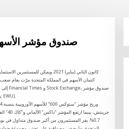
صندوق مؤشر الأسهم
المملكة المتحدة MSCI (رمزه في بورصة نيويورك: EWU).
0.7%. يفر المستثمرون من أكبر صندوق متداول في بو
المتحدة، ما يضفي مصداقية على تحذير مجموعة جولد