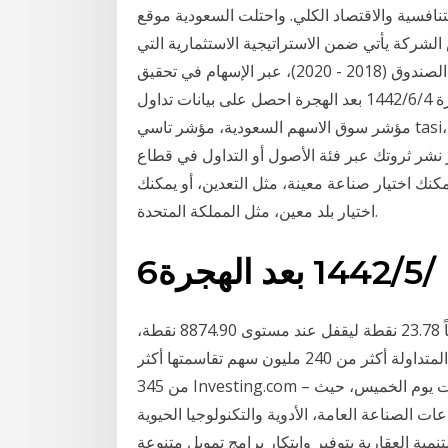
نافسية والاقتصاد الكلي. واحتلت السعودية موقع
الشركة يأتي ضمن الاستراتيجية الاستثمارية التي
ينتهجها صندوق الاستثمارات العامة، وفق برنامج الصندوق (2018 - 2020)، عبر الإسهام في تحقيق
مستهدفات "رؤية المملكة 2030" من 7‏‏/5‏‏/1442 بعد الهجرة 4‏‏/6‏‏/1442 بعد الهجرة احصل على بيانات تداول
مؤشر سوق الاسهم السعودية، مؤشر تاسي tasi، بتدفق مباشر للسعر والرسوم البيانية، واخبار السعودية،
ر نشر ثروتك عبر فئة الأصول أو التداول في قطاع
كنك اختيار صناعة معينة، مثل التعدين، أو يمكنك
اختيار بلد معين، مثل المملكة المتحدة.
6‏‏/5‏‏/1442 بعد الهجرة
أغلق مؤشر الأسهم السعودية الرئيسية اليوم منخفضاً 23.78 نقطة ليقفل عند مستوى 8874.90 نقطة،
وبتداولات بلغت قيمتها 8.2 مليارات ريال. وبلغ عدد الأسهم المتداولة أكثر من 240 مليون سهم تقاسمتها أكثر
من 345 Investing.com – الأسهم في المملكة المتحدة تغلق منخفضة في نهاية تداولات يوم الخميس، حيث
لصناعة العامة، الأدوية والتكنولوجيا الحيوية
مية العقارية بتوفير وابتكار برامج تمويل متنوعة